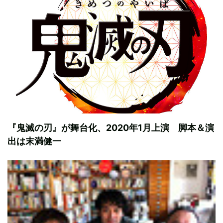
『鬼滅の刃』が舞台化、2020年1月上演 脚本＆演
出は末満健一