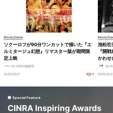
Movie,Drama
Movie,Dr
ソクーロフが90分ワンカットで描いた『エ
池松壮
ルミタージュ幻想』リマスター版が期間限
『開戦
定上映
かわせ
by CINRA編集部
by I
2026.08.07
0
2026.08.0
Special Feature
CINRA Inspiring Awards