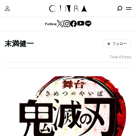
Follow
末満健一
フォロー
Total 6 Posts