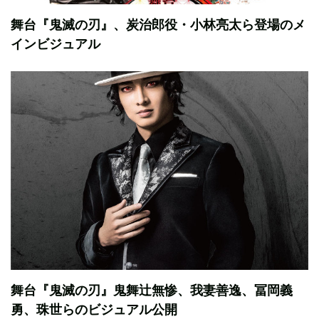
舞台『鬼滅の刃』、炭治郎役・小林亮太ら登場のメ
インビジュアル
舞台『鬼滅の刃』鬼舞辻無惨、我妻善逸、冨岡義
勇、珠世らのビジュアル公開