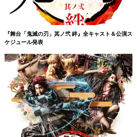
『舞台「鬼滅の刃」其ノ弐 絆』全キャスト＆公演ス
ケジュール発表