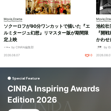
Movie,Drama
Movie,Dr
ソクーロフが90分ワンカットで描いた『エ
池松壮
ルミタージュ幻想』リマスター版が期間限
『開戦
定上映
かわせ
by CINRA編集部
by I
2026.08.07
0
2026.08.0
Special Feature
CINRA Inspiring Awards
Edition 2026