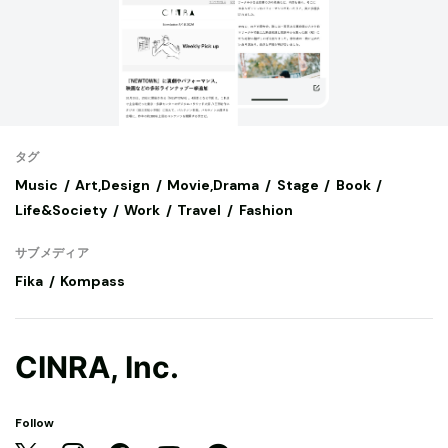
タグ
Music
Art,Design
Movie,Drama
Stage
Book
Life&Society
Work
Travel
Fashion
サブメディア
Fika
Kompass
CINRA, Inc.
Follow