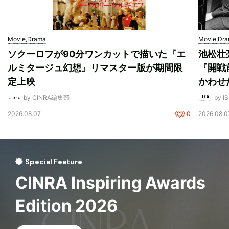
Movie,Drama
Movie,Dr
ソクーロフが90分ワンカットで描いた『エ
池松壮
ルミタージュ幻想』リマスター版が期間限
『開戦
定上映
かわせ
by CINRA編集部
by I
2026.08.07
0
2026.08.0
Special Feature
CINRA Inspiring Awards
Edition 2026