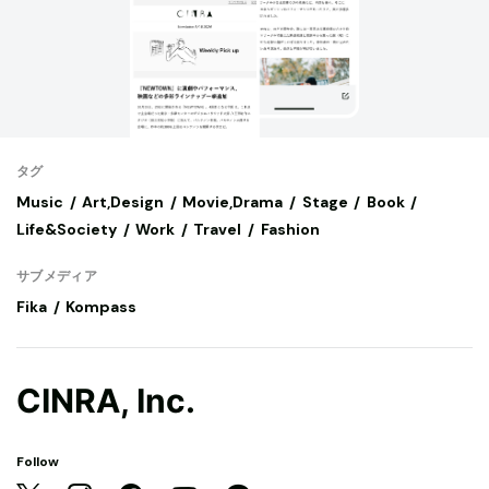
タグ
Music
Art,Design
Movie,Drama
Stage
Book
Life&Society
Work
Travel
Fashion
サブメディア
Fika
Kompass
CINRA, Inc.
Follow