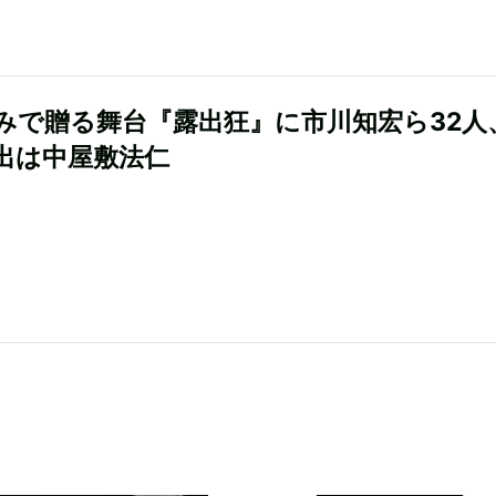
みで贈る舞台『露出狂』に市川知宏ら32人
出は中屋敷法仁