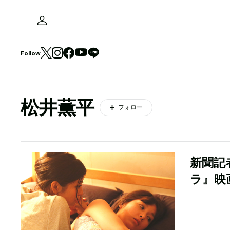
Follow
松井薫平
フォロー
新聞記
ラ』映