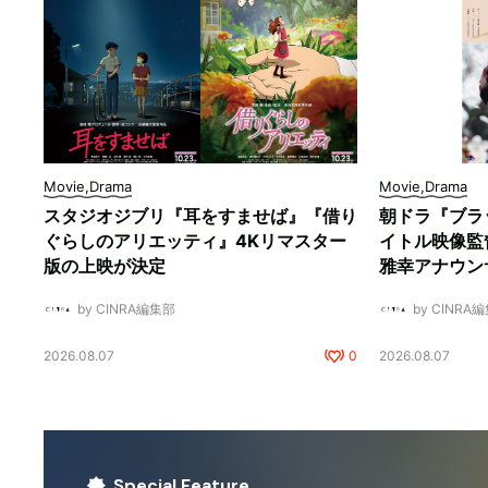
Movie,Drama
Movie,Drama
スタジオジブリ『耳をすませば』『借り
朝ドラ『ブラ
ぐらしのアリエッティ』4Kリマスター
イトル映像監
版の上映が決定
雅幸アナウン
by CINRA編集部
by CINRA
2026.08.07
0
2026.08.07
Special Feature