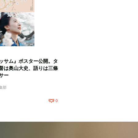
ッサム』ポスター公開。タ
督は奥山大史、語りは三條
サー
編集部
0