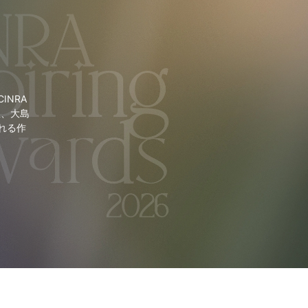
NRA
里、大島
れる作