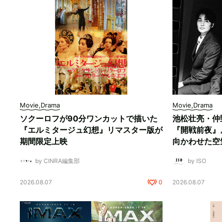
Movie,Drama
Movie,Drama
ソクーロフが90分ワンカットで描いた
池松壮亮・仲
『エルミタージュ幻想』リマスター版が
『開戦前夜』
期間限定上映
向かわせた空
by CINRA編集部
by ISO
2026.08.07
0
2026.08.07