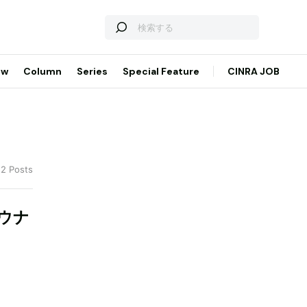
ew
Column
Series
Special Feature
CINRA JOB
 2 Posts
ウナ