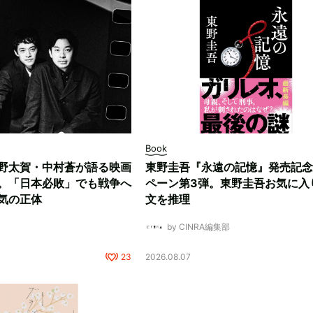
Book
野太賀・中村蒼が語る映画
東野圭吾『永遠の記憶』発売記念
。「日本必敗」でも戦争へ
ペーン第3弾。東野圭吾お気に入
気の正体
文を推理
by CINRA編集部
23
2026.08.07