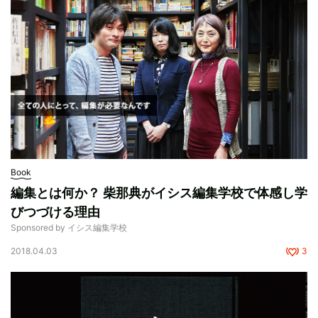
Book
編集とは何か？ 柴那典がイシス編集学校で体感し学
びつづける理由
Sponsored by イシス編集学校
2018.04.03
3