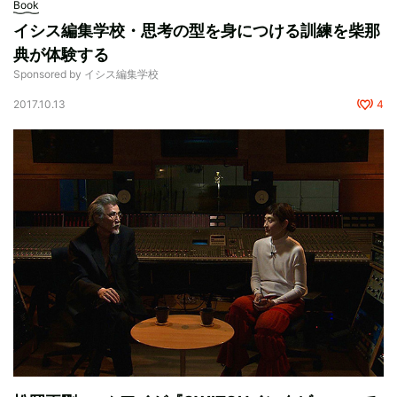
Book
イシス編集学校・思考の型を身につける訓練を柴那
典が体験する
Sponsored by イシス編集学校
2017.10.13
4