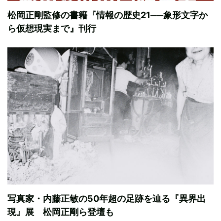
松岡正剛監修の書籍『情報の歴史21──象形文字か
ら仮想現実まで』刊行
写真家・内藤正敏の50年超の足跡を辿る『異界出
現』展 松岡正剛ら登壇も