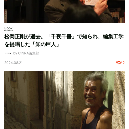
Book
松岡正剛が逝去。「千夜千冊」で知られ、編集工学
を提唱した「知の巨人」
by CINRA編集部
2024.08.21
2