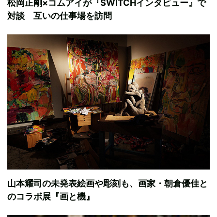
松岡正剛×コムアイが『SWITCHインタビュー』で
対談 互いの仕事場を訪問
山本耀司の未発表絵画や彫刻も、画家・朝倉優佳と
のコラボ展『画と機』