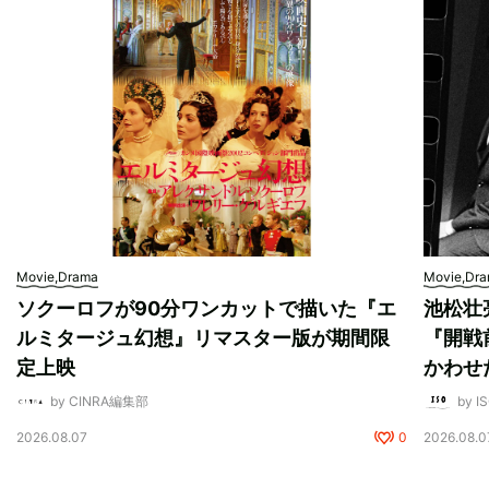
Movie,Drama
Movie,Dr
ソクーロフが90分ワンカットで描いた『エ
池松壮
ルミタージュ幻想』リマスター版が期間限
『開戦
定上映
かわせ
by CINRA編集部
by I
2026.08.07
0
2026.08.0