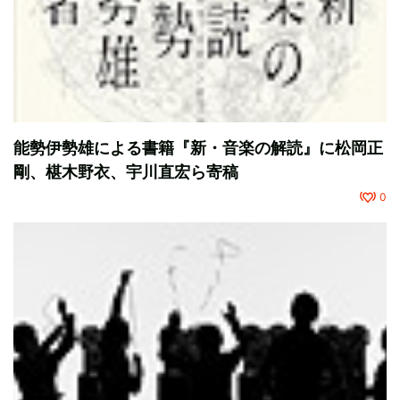
能勢伊勢雄による書籍『新・音楽の解読』に松岡正
剛、椹木野衣、宇川直宏ら寄稿
0