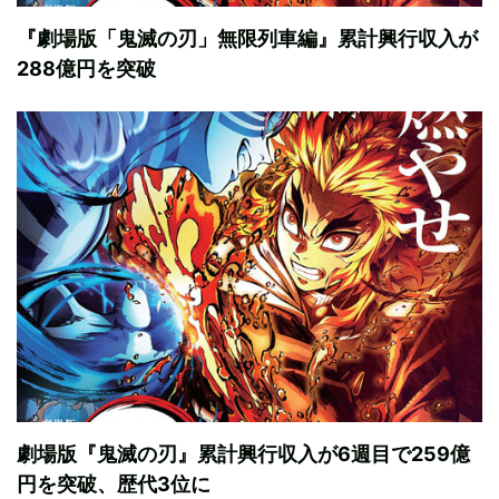
『劇場版「鬼滅の刃」無限列車編』累計興行収入が
288億円を突破
劇場版『鬼滅の刃』累計興行収入が6週目で259億
円を突破、歴代3位に