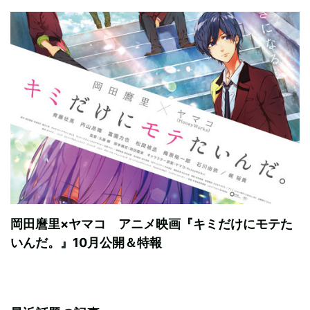
岡田麿里×ヤマコ アニメ映画『キミだけにモテた
いんだ。』10月公開＆特報