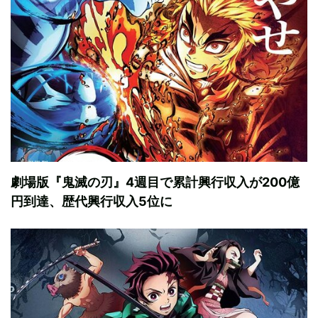
劇場版『鬼滅の刃』4週目で累計興行収入が200億
円到達、歴代興行収入5位に