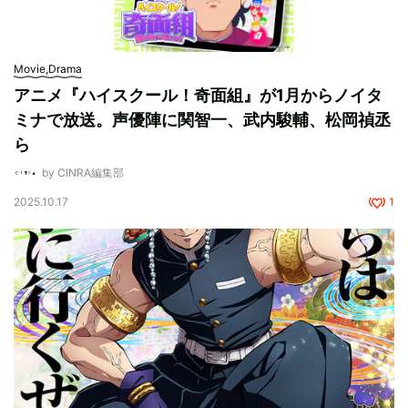
Movie,Drama
アニメ『ハイスクール！奇面組』が1月からノイタ
ミナで放送。声優陣に関智一、武内駿輔、松岡禎丞
ら
by CINRA編集部
2025.10.17
1