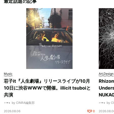
最近話題の記事
Music
Art,Design
荘子it『人生劇場』リリースライブが10月
Rhizo
10日に渋谷WWWで開催。illicit tsuboiと
Unde
共演
NUK
by CINRA編集部
by 
2026.08.06
0
2026.08.0