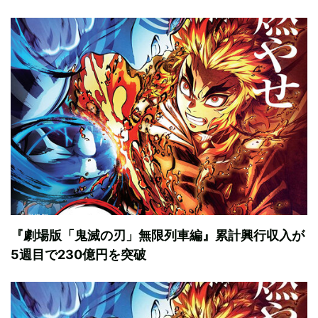
『劇場版「鬼滅の刃」無限列車編』累計興行収入が
5週目で230億円を突破