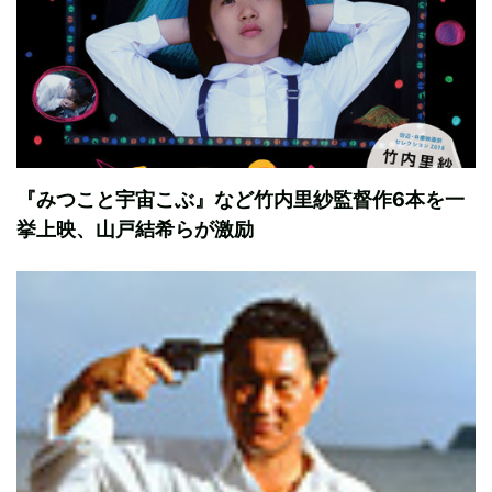
『みつこと宇宙こぶ』など竹内里紗監督作6本を一
挙上映、山戸結希らが激励