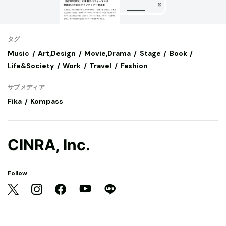
タグ
Music
Art,Design
Movie,Drama
Stage
Book
Life&Society
Work
Travel
Fashion
サブメディア
Fika
Kompass
CINRA, Inc.
Follow