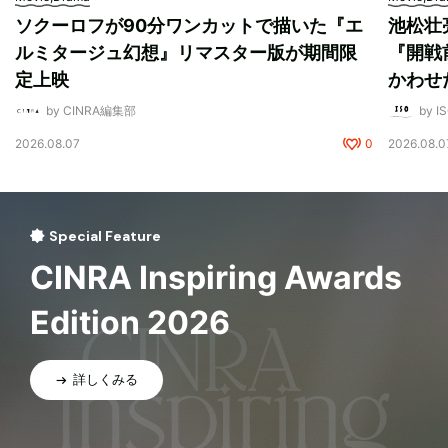
ソクーロフが90分ワンカットで描いた『エ
池松壮
ルミタージュ幻想』リマスター版が期間限
『開戦
定上映
かわせ
by CINRA編集部
by I
2026.08.07
0
2026.08.0
Special Feature
CINRA Inspiring Awards
Edition 2026
詳しくみる