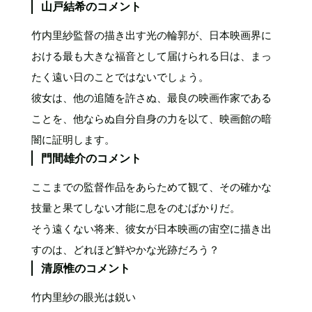
山戸結希のコメント
竹内里紗監督の描き出す光の輪郭が、日本映画界に
おける最も大きな福音として届けられる日は、まっ
たく遠い日のことではないでしょう。
彼女は、他の追随を許さぬ、最良の映画作家である
ことを、他ならぬ自分自身の力を以て、映画館の暗
闇に証明します。
門間雄介のコメント
ここまでの監督作品をあらためて観て、その確かな
技量と果てしない才能に息をのむばかりだ。
そう遠くない将来、彼女が日本映画の宙空に描き出
すのは、どれほど鮮やかな光跡だろう？
清原惟のコメント
竹内里紗の眼光は鋭い