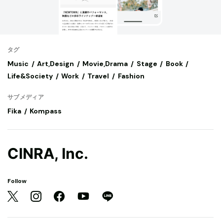
タグ
Music
Art,Design
Movie,Drama
Stage
Book
Life&Society
Work
Travel
Fashion
サブメディア
Fika
Kompass
CINRA, Inc.
Follow