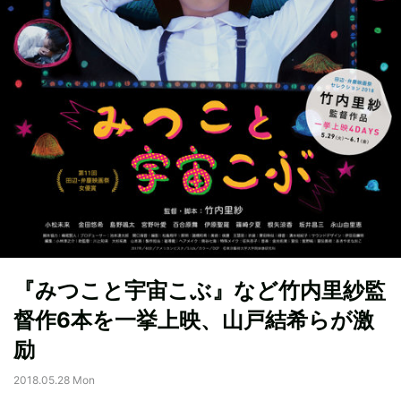
『みつこと宇宙こぶ』など竹内里紗監
督作6本を一挙上映、山戸結希らが激
励
2018.05.28 Mon