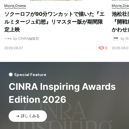
Movie,Drama
Movie,Dr
ソクーロフが90分ワンカットで描いた『エ
池松壮
ルミタージュ幻想』リマスター版が期間限
『開戦
定上映
かわせ
by CINRA編集部
by I
2026.08.07
0
2026.08.0
Special Feature
CINRA Inspiring Awards
Edition 2026
詳しくみる