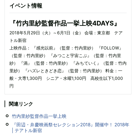
イベント情報
『竹内里紗監督作品一挙上映4DAYS』
2018年5月29日（火）～6月1日（金） 会場：東京都 テア
トル新宿
上映作品： 『感光以前』（監督：竹内里紗） 『FOLLOW』
（監督：竹内里紗） 『みつこと宇宙こぶ』（監督：竹内里
紗） 『渦』（監督：竹内里紗） 『みちていく』（監督：竹内
里紗） 『ハズレときどき恋』（監督：竹内里紗） 料金：一
般・大専1,300円 シニア・水曜1,100円 高校生以下1,000
円
関連リンク
竹内里紗監督作品一挙上映
『田辺・弁慶映画祭セレクション2018』開催中！ 2018年
| テアトル新宿