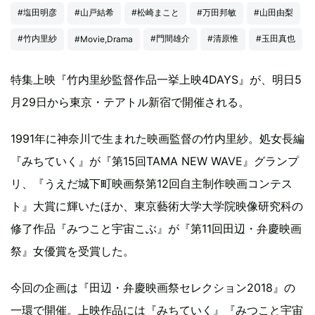
#塩田明彦
#山戸結希
#松崎まこと
#万田邦敏
#山田由梨
#竹内里紗
#門間雄介
#清原惟
#玉田真也
#Movie,Drama
特集上映『竹内里紗監督作品一挙上映4DAYS』が、明日5
月29日から東京・テアトル新宿で開催される。
1991年に神奈川で生まれた映画監督の竹内里紗。処女長編
『みちていく』が『第15回TAMA NEW WAVE』グランプ
リ、『うえだ城下町映画祭第12回自主制作映画コンテス
ト』大賞に輝いたほか、東京藝術大学大学院映像研究科の
修了作品『みつこと宇宙こぶ』が『第11回田辺・弁慶映画
祭』女優賞を受賞した。
今回の企画は『田辺・弁慶映画祭セレクション2018』の
一環で開催。上映作品には『みちていく』『みつこと宇宙