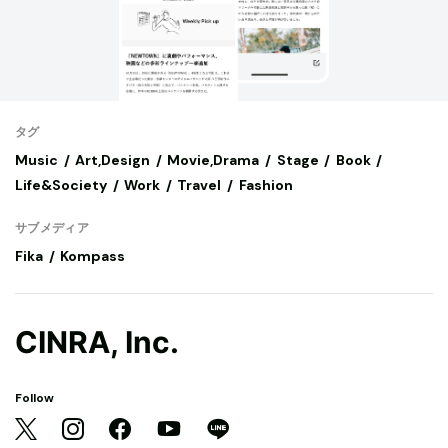
タグ
Music
Art,Design
Movie,Drama
Stage
Book
Life&Society
Work
Travel
Fashion
サブメディア
Fika
Kompass
CINRA, Inc.
Follow