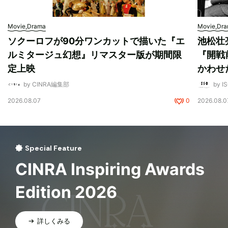
Movie,Drama
Movie,Dr
ソクーロフが90分ワンカットで描いた『エ
池松壮
ルミタージュ幻想』リマスター版が期間限
『開戦
定上映
かわせ
by CINRA編集部
by I
2026.08.07
0
2026.08.0
Special Feature
CINRA Inspiring Awards
Edition 2026
詳しくみる