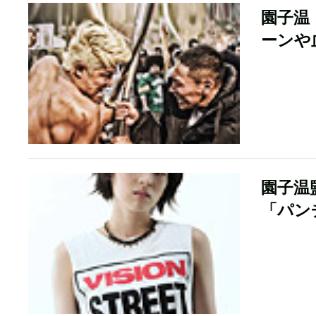
園子温
ーンや
園子温
「パン