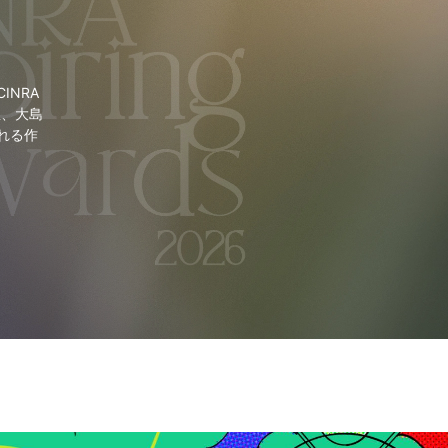
NRA
里、大島
れる作