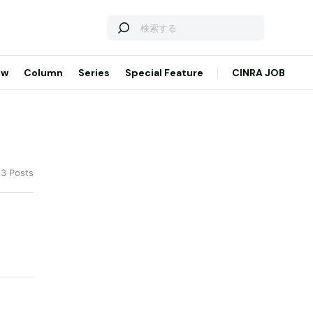
ew
Column
Series
Special Feature
CINRA JOB
 3 Posts