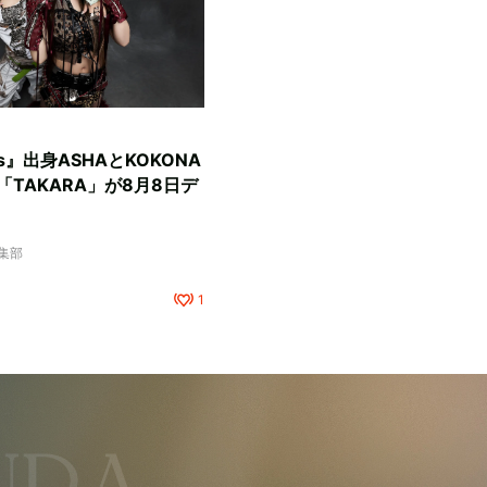
rls』出身ASHAとKOKONA
TAKARA」が8月8日デ
編集部
1