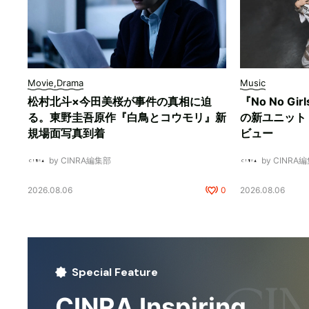
Movie,Drama
Music
松村北斗×今田美桜が事件の真相に迫
『No No Gi
る。東野圭吾原作『白鳥とコウモリ』新
の新ユニット「
規場面写真到着
ビュー
by CINRA編集部
by CINRA
2026.08.06
0
2026.08.06
Special Feature
CINRA Inspiring