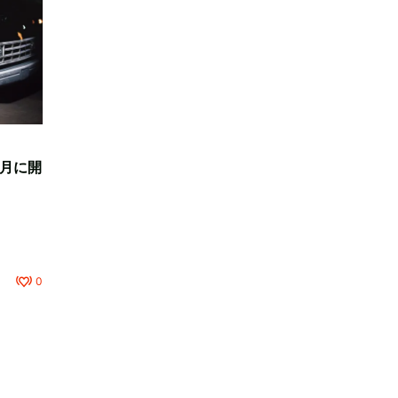
2月に開
0