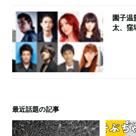
園子温
太、窪
最近話題の記事