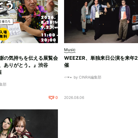
Music
謝の気持ちを伝える展覧会
WEEZER、単独来日公演を来年
、ありがとう。』渋谷
催
催
by CINRA編集部
編集部
0
2026.08.06