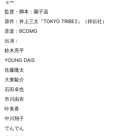
ョー
監督・脚本：園子温
原作：井上三太『TOKYO TRIBE2』（祥伝社）
音楽：BCDMG
出演：
鈴木亮平
YOUNG DAIS
佐藤隆太
大東駿介
石田卓也
市川由衣
叶美香
中川翔子
でんでん