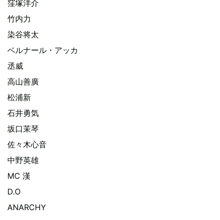
窪塚洋介
竹内力
染谷将太
ベルナール・アッカ
丞威
高山善廣
松浦新
石井勇気
坂口茉琴
佐々木心音
中野英雄
MC 漢
D.O
ANARCHY