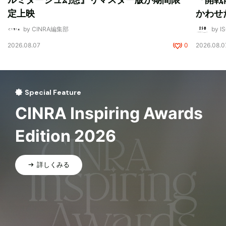
定上映
かわせ
by CINRA編集部
by I
2026.08.07
0
2026.08.0
Special Feature
CINRA Inspiring Awards
Edition 2026
詳しくみる