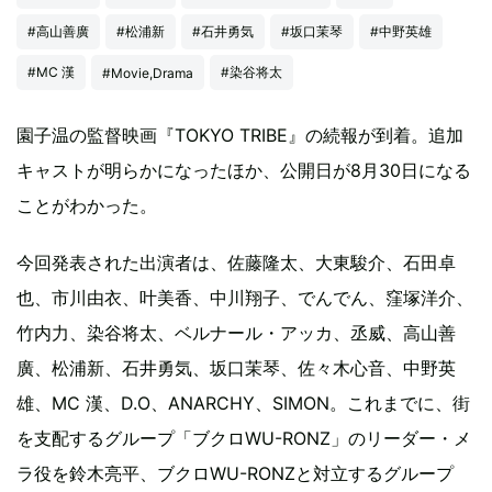
#高山善廣
#松浦新
#石井勇気
#坂口茉琴
#中野英雄
#MC 漢
#染谷将太
#Movie,Drama
園子温の監督映画『TOKYO TRIBE』の続報が到着。追加
キャストが明らかになったほか、公開日が8月30日になる
ことがわかった。
今回発表された出演者は、佐藤隆太、大東駿介、石田卓
也、市川由衣、叶美香、中川翔子、でんでん、窪塚洋介、
竹内力、染谷将太、ベルナール・アッカ、丞威、高山善
廣、松浦新、石井勇気、坂口茉琴、佐々木心音、中野英
雄、MC 漢、D.O、ANARCHY、SIMON。これまでに、街
を支配するグループ「ブクロWU-RONZ」のリーダー・メ
ラ役を鈴木亮平、ブクロWU-RONZと対立するグループ