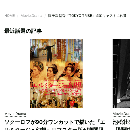
HOME
Movie,Drama
園子温監督『TOKYO TRIBE』追加キャストに佐
最近話題の記事
Movie,Drama
Movie,Dr
ソクーロフが90分ワンカットで描いた『エ
池松壮
ルミタージュ幻想』リマスター版が期間限
『開戦