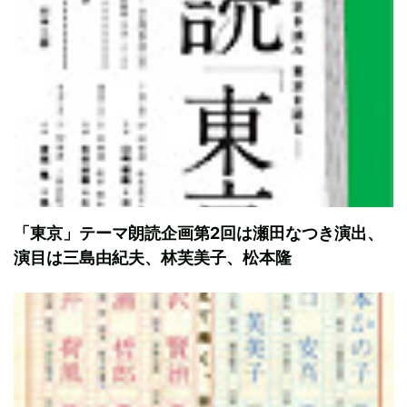
「東京」テーマ朗読企画第2回は瀬田なつき演出、
演目は三島由紀夫、林芙美子、松本隆