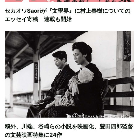
セカオワSaoriが『文學界』に村上春樹についての
エッセイ寄稿 連載も開始
鴎外、川端、谷崎らの小説を映画化、豊田四郎監督
の文芸映画特集に24作