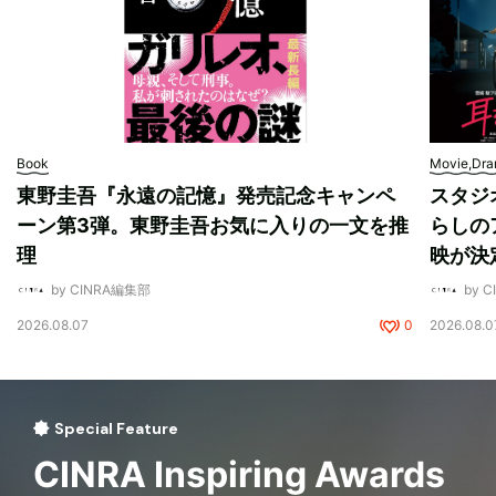
Book
Movie,Dr
東野圭吾『永遠の記憶』発売記念キャンペ
スタジ
ーン第3弾。東野圭吾お気に入りの一文を推
らしの
理
映が決
by CINRA編集部
by 
2026.08.07
0
2026.08.0
Special Feature
CINRA Inspiring Awards