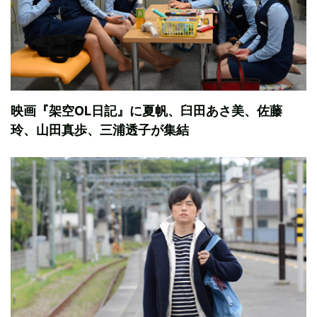
映画『架空OL日記』に夏帆、臼田あさ美、佐藤
玲、山田真歩、三浦透子が集結