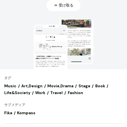
受け取る
タグ
Music
Art,Design
Movie,Drama
Stage
Book
Life&Society
Work
Travel
Fashion
サブメディア
Fika
Kompass