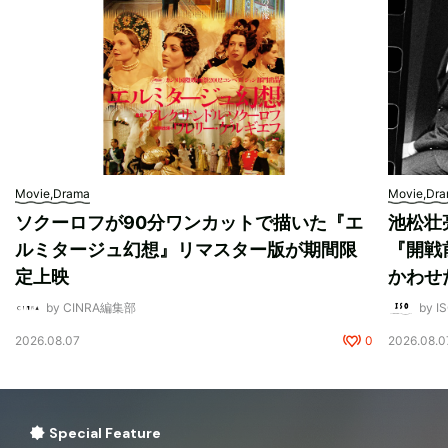
Movie,Drama
Movie,Dr
ソクーロフが90分ワンカットで描いた『エ
池松壮
ルミタージュ幻想』リマスター版が期間限
『開戦
定上映
かわせ
by CINRA編集部
by I
2026.08.07
0
2026.08.0
Special Feature