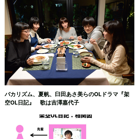
バカリズム、夏帆、臼田あさ美らのOLドラマ『架
空OL日記』 歌は吉澤嘉代子