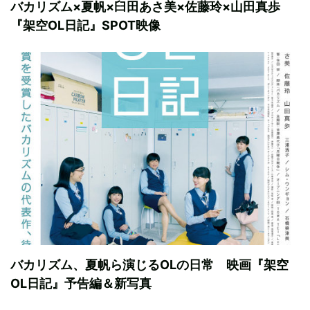
バカリズム×夏帆×臼田あさ美×佐藤玲×山田真歩
『架空OL日記』SPOT映像
バカリズム、夏帆ら演じるOLの日常 映画『架空
OL日記』予告編＆新写真