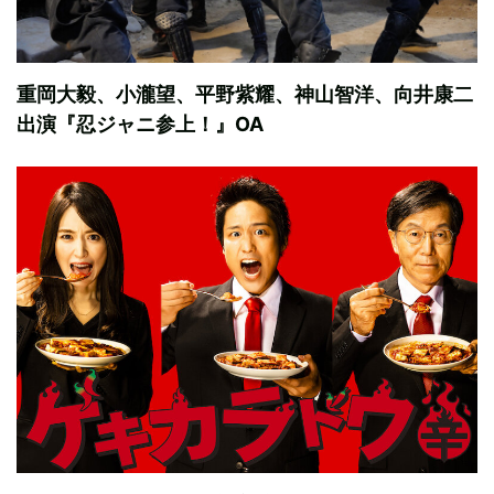
重岡大毅、小瀧望、平野紫耀、神山智洋、向井康二
出演『忍ジャニ参上！』OA