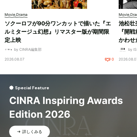
Movie,Drama
Movie,Dr
ソクーロフが90分ワンカットで描いた『エ
池松壮
ルミタージュ幻想』リマスター版が期間限
『開戦
定上映
かわせ
by CINRA編集部
by I
2026.08.07
0
2026.08.0
Special Feature
CINRA Inspiring Awards
Edition 2026
詳しくみる