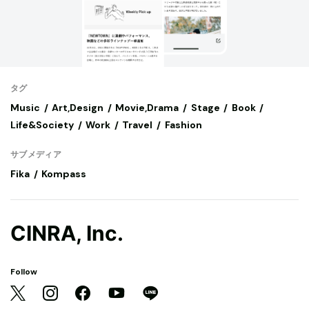
タグ
Music
Art,Design
Movie,Drama
Stage
Book
Life&Society
Work
Travel
Fashion
サブメディア
Fika
Kompass
CINRA, Inc.
Follow