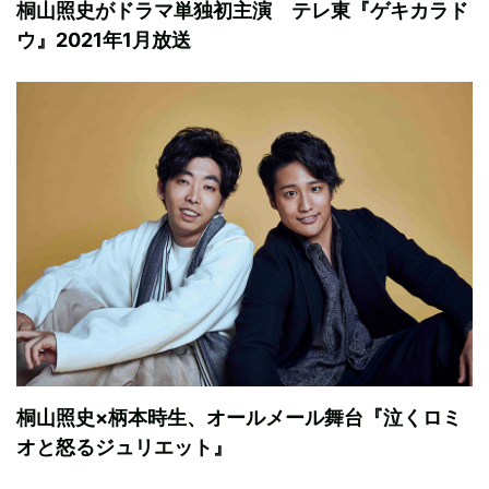
桐山照史がドラマ単独初主演 テレ東『ゲキカラド
ウ』2021年1月放送
桐山照史×柄本時生、オールメール舞台『泣くロミ
オと怒るジュリエット』