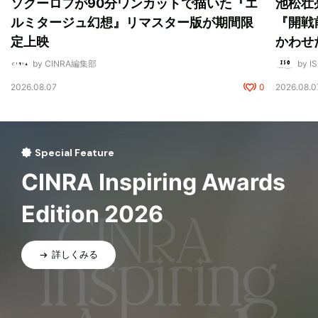
ソクーロフが90分ワンカットで描いた『エ
池松壮
ルミタージュ幻想』リマスター版が期間限
『開戦
定上映
かわせ
by CINRA編集部
by I
2026.08.07
0
2026.08.0
Special Feature
CINRA Inspiring Awards
Edition 2026
詳しくみる