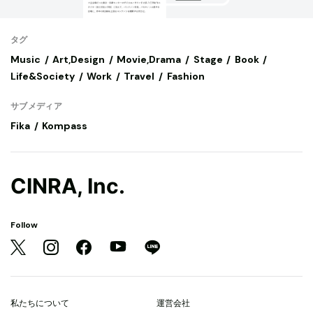
タグ
Music
Art,Design
Movie,Drama
Stage
Book
Life&Society
Work
Travel
Fashion
サブメディア
Fika
Kompass
CINRA, Inc.
Follow
私たちについて
運営会社