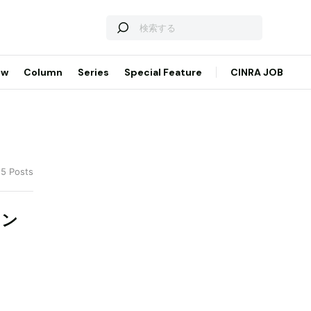
ew
Column
Series
Special Feature
CINRA JOB
 5 Posts
ウン