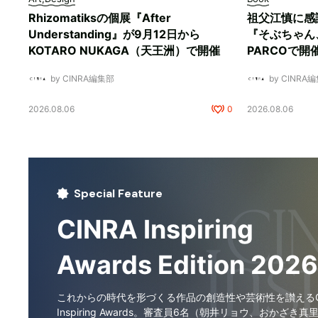
Rhizomatiksの個展『After
祖父江慎に感
Understanding』が9月12日から
『そぶちゃん
KOTARO NUKAGA（天王洲）で開催
PARCOで開
by CINRA編集部
by CINRA
2026.08.06
0
2026.08.06
Special Feature
CINRA Inspiring
Awards Edition 2026
これからの時代を形づくる作品の創造性や芸術性を讃えるCI
Inspiring Awards。審査員6名（朝井リョウ、おかざき真