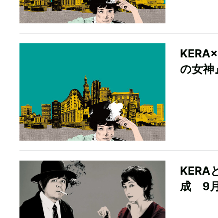
KER
の女神
KER
成 9