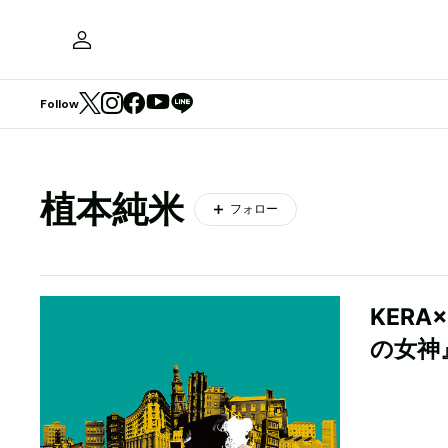
Follow
植本純米
フォロー
KER
の女神