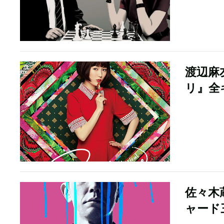
渡辺麻
リ』全
佐々木
ャード