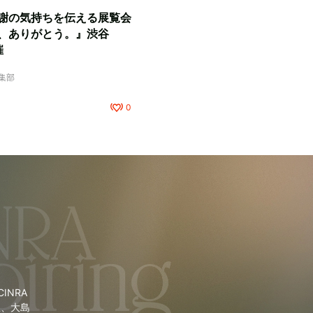
謝の気持ちを伝える展覧会
、ありがとう。』渋谷
催
編集部
0
NRA
里、大島