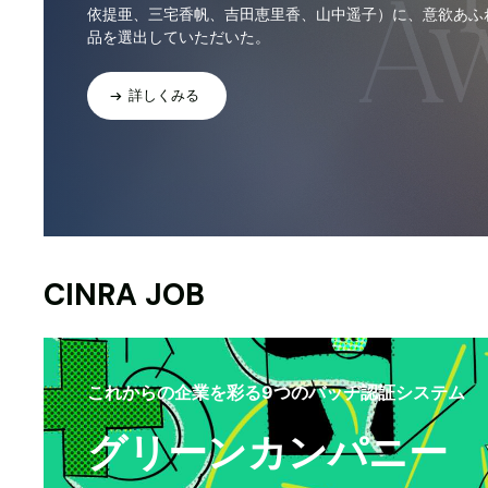
依提亜、三宅香帆、吉田恵里香、山中遥子）に、意欲あふ
品を選出していただいた。
詳しくみる
CINRA JOB
これからの企業を彩る9つのバッヂ認証システム
グリーンカンパニー