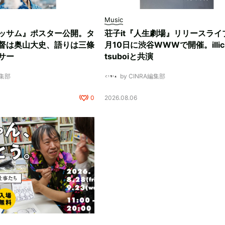
Music
ッサム』ポスター公開。タ
荘子it『人生劇場』リリースライ
督は奥山大史、語りは三條
月10日に渋谷WWWで開催。illici
サー
tsuboiと共演
編集部
by CINRA編集部
0
2026.08.06