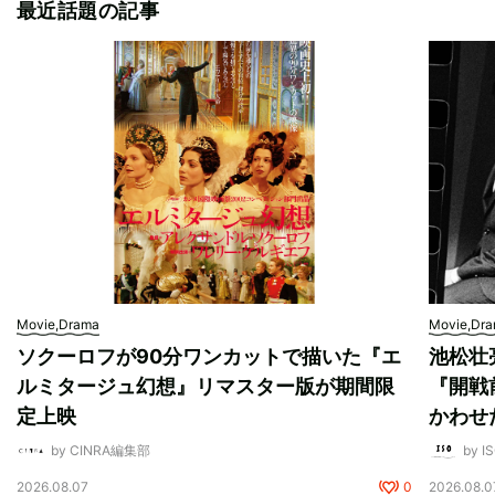
最近話題の記事
Movie,Drama
Movie,Dr
ソクーロフが90分ワンカットで描いた『エ
池松壮
ルミタージュ幻想』リマスター版が期間限
『開戦
定上映
かわせ
by CINRA編集部
by I
2026.08.07
0
2026.08.0