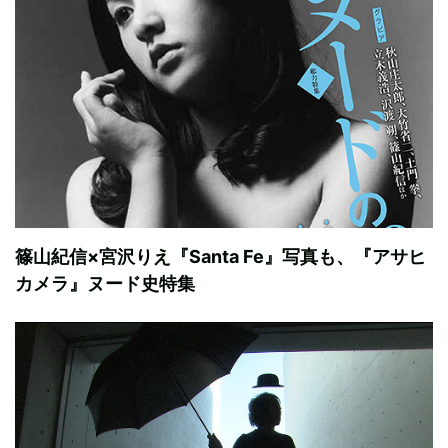
篠山紀信×宮沢りえ『Santa Fe』写真も、『アサヒ
カメラ』ヌード史特集