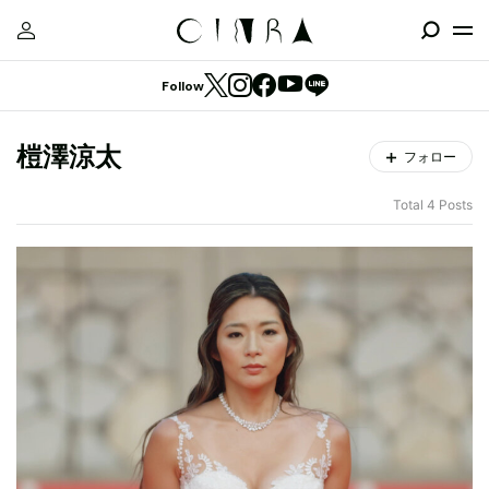
Follow
榿澤涼太
フォロー
Total 4 Posts