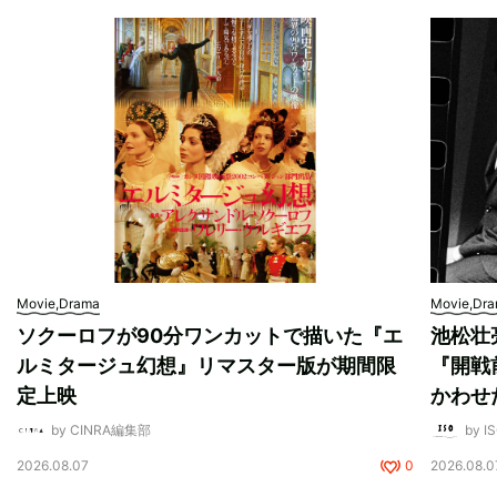
Movie,Drama
Movie,Dr
ソクーロフが90分ワンカットで描いた『エ
池松壮
ルミタージュ幻想』リマスター版が期間限
『開戦
定上映
かわせ
by CINRA編集部
by I
2026.08.07
0
2026.08.0