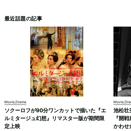
最近話題の記事
Movie,Drama
Movie,Dr
ソクーロフが90分ワンカットで描いた『エ
池松壮
ルミタージュ幻想』リマスター版が期間限
『開戦
定上映
かわせ