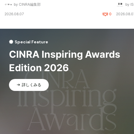
by CINRA編集部
by I
2026.08.07
0
2026.08.0
Special Feature
CINRA Inspiring Awards
Edition 2026
詳しくみる