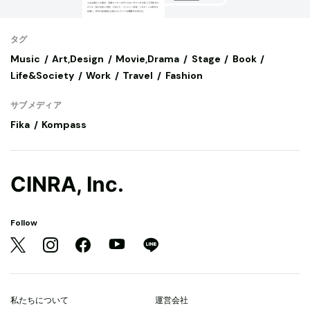
タグ
Music
Art,Design
Movie,Drama
Stage
Book
Life&Society
Work
Travel
Fashion
サブメディア
Fika
Kompass
CINRA, Inc.
Follow
私たちについて
運営会社