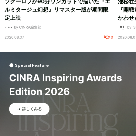
ソクーロフが90分ワンカットで描いた『エ
池松壮
ルミタージュ幻想』リマスター版が期間限
『開戦
定上映
かわせ
by CINRA編集部
by I
2026.08.07
0
2026.08.0
Special Feature
CINRA Inspiring Awards
Edition 2026
詳しくみる