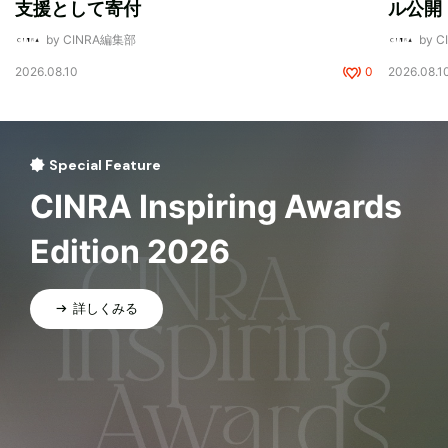
支援として寄付
ル公開
by CINRA編集部
by 
2026.08.10
0
2026.08.1
Special Feature
CINRA Inspiring Awards
Edition 2026
詳しくみる