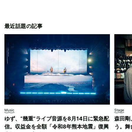
最近話題の記事
Music
Stage
ゆず、“幾重”ライブ音源を8月14日に緊急配
森田剛
信。収益金を全額「令和8年熊本地震」復興
う。舞