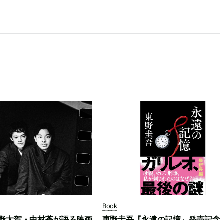
Book
野太賀・中村蒼が語る映画
東野圭吾『永遠の記憶』発売記念