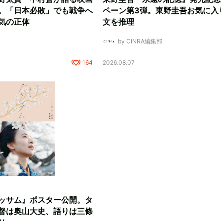
。「日本必敗」でも戦争へ
ペーン第3弾。東野圭吾お気に入
気の正体
文を推理
by CINRA編集部
164
2026.08.07
ッサム』ポスター公開。タ
督は奥山大史、語りは三條