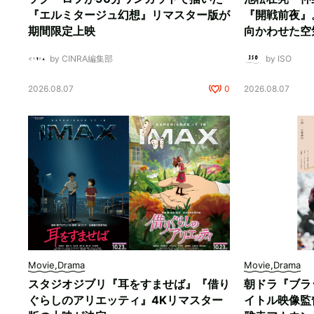
『エルミタージュ幻想』リマスター版が
『開戦前夜』
期間限定上映
向かわせた空
by CINRA編集部
by ISO
2026.08.07
0
2026.08.07
Movie,Drama
Movie,Drama
スタジオジブリ『耳をすませば』『借り
朝ドラ『ブラ
ぐらしのアリエッティ』4Kリマスター
イトル映像監