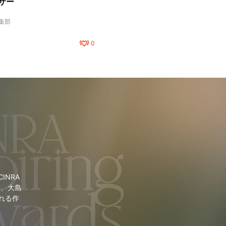
サー
編集部
0
NRA
里、大島
れる作