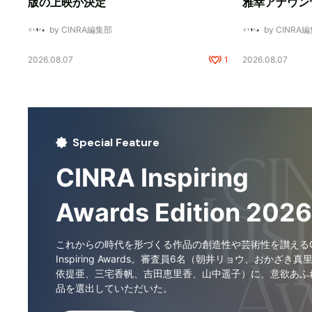
版の上映が決定
雅幸アナウン
by CINRA編集部
by CINRA
2026.08.07
1
2026.08.07
Special Feature
CINRA Inspiring
Awards Edition 2026
これからの時代を形づくる作品の創造性や芸術性を讃えるCI
Inspiring Awards。審査員6名（朝井リョウ、おかざき真
依提亜、三宅香帆、吉田恵里香、山中遥子）に、意欲あふ
品を選出していただいた。