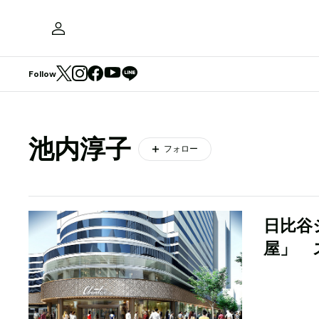
Follow
池内淳子
フォロー
日比谷
屋」 