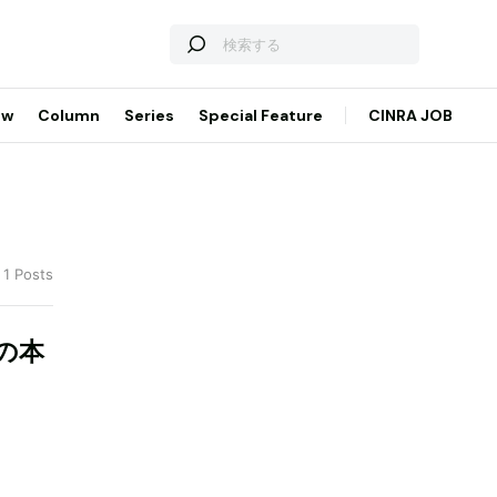
ew
Column
Series
Special Feature
CINRA JOB
 1 Posts
の本