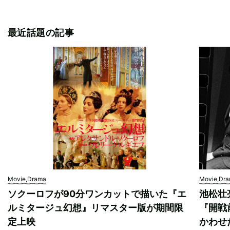
最近話題の記事
Movie,Drama
Movie,Dr
ソクーロフが90分ワンカットで描いた『エ
池松壮
ルミタージュ幻想』リマスター版が期間限
『開戦
定上映
かわせ