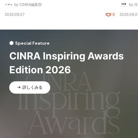
by CINRA編集部
by I
2026.08.07
0
2026.08.0
Special Feature
CINRA Inspiring Awards
Edition 2026
詳しくみる