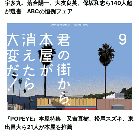
宇多丸、落合陽一、大友良英、保坂和志ら140人超
が選書 ABCの恒例フェア
『POPEYE』本屋特集 又吉直樹、松尾スズキ、東
出昌大ら21人が本屋を推薦