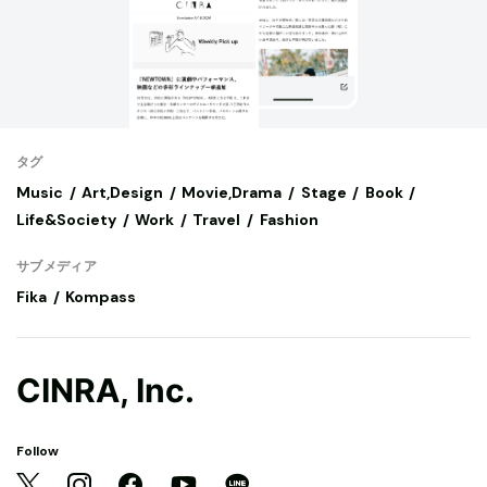
タグ
Music
Art,Design
Movie,Drama
Stage
Book
Life&Society
Work
Travel
Fashion
サブメディア
Fika
Kompass
CINRA, Inc.
Follow