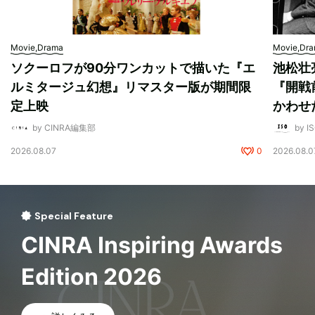
Movie,Drama
Movie,Dr
ソクーロフが90分ワンカットで描いた『エ
池松壮
ルミタージュ幻想』リマスター版が期間限
『開戦
定上映
かわせ
by CINRA編集部
by I
2026.08.07
0
2026.08.0
Special Feature
CINRA Inspiring Awards
Edition 2026