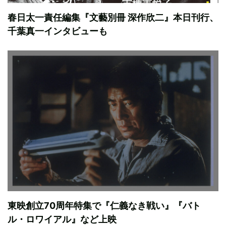
春日太一責任編集『文藝別冊 深作欣二』本日刊行、
千葉真一インタビューも
東映創立70周年特集で『仁義なき戦い』『バト
ル・ロワイアル』など上映