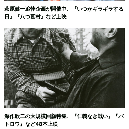
萩原健一追悼企画が開催中、『いつかギラギラする
日』『八つ墓村』など上映
深作欣二の大規模回顧特集、『仁義なき戦い』『バ
トロワ』など48本上映