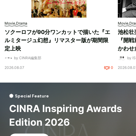
Movie,Drama
Movie,Dr
ソクーロフが90分ワンカットで描いた『エ
池松壮
ルミタージュ幻想』リマスター版が期間限
『開戦
定上映
かわせ
by CINRA編集部
by I
2026.08.07
0
2026.08.0
Special Feature
CINRA Inspiring Awards
Edition 2026