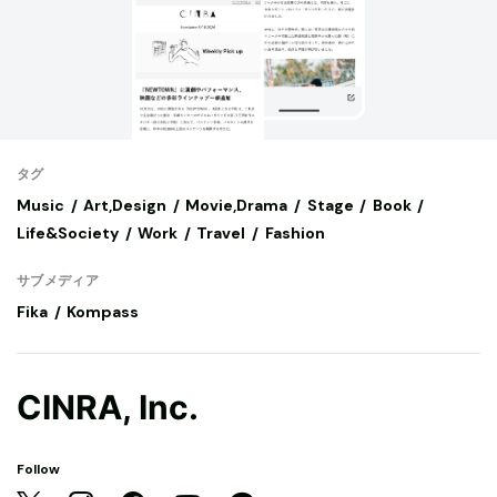
タグ
Music
Art,Design
Movie,Drama
Stage
Book
Life&Society
Work
Travel
Fashion
サブメディア
Fika
Kompass
CINRA, Inc.
Follow