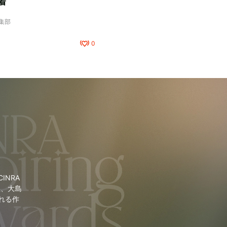
着
編集部
0
NRA
里、大島
れる作