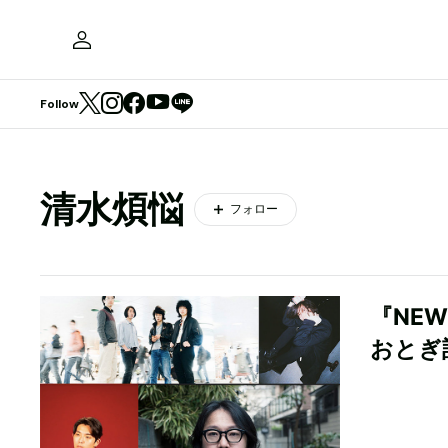
Follow
清水煩悩
フォロー
『NE
おとぎ