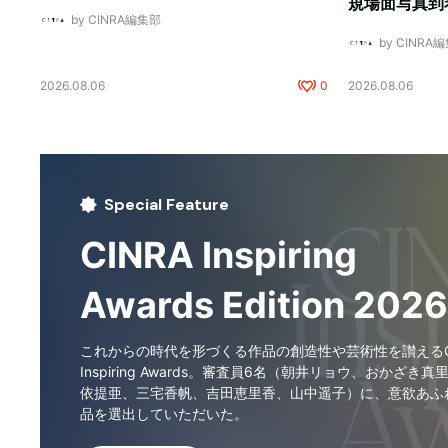
規場面写真到
by CINRA編集部
by CINRA
2026.08.06
0
2026.08.06
Special Feature
CINRA Inspiring
Awards Edition 2026
これからの時代を形づくる作品の創造性や芸術性を讃えるCI
Inspiring Awards。審査員6名（朝井リョウ、おかざき真
依提亜、三宅香帆、吉田恵里香、山中遥子）に、意欲あふ
品を選出していただいた。