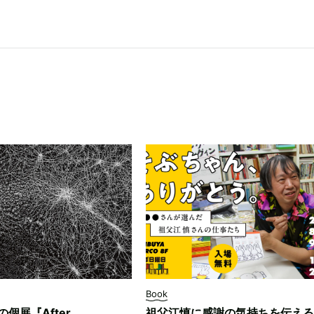
Book
ksの個展『After
祖父江慎に感謝の気持ちを伝える