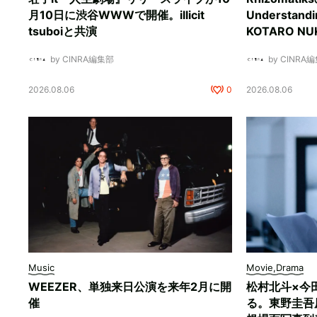
月10日に渋谷WWWで開催。illicit
Understan
tsuboiと共演
KOTARO 
by CINRA編集部
by CINRA
2026.08.06
0
2026.08.06
Music
Movie,Drama
WEEZER、単独来日公演を来年2月に開
松村北斗×今
催
る。東野圭吾