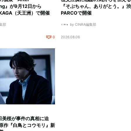
ding』が9月12日から
『そぶちゃん、ありがとう。』渋
NUKAGA（天王洲）で開催
PARCOで開催
編集部
by CINRA編集部
0
2026.08.06
田美桜が事件の真相に迫
原作『白鳥とコウモリ』新