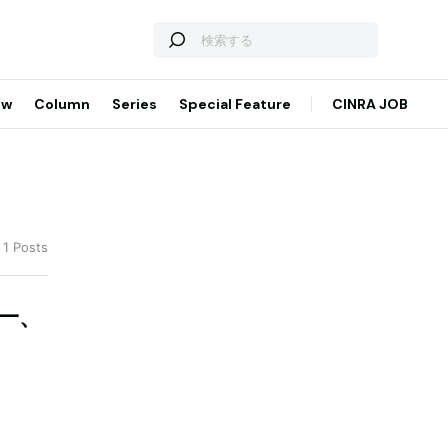
ew
Column
Series
Special Feature
CINRA JOB
 1 Posts
一、