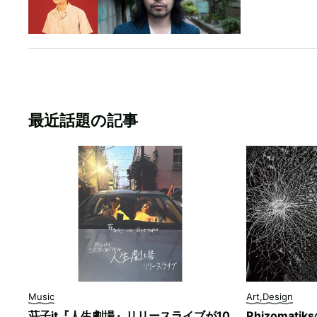
最近話題の記事
Music
Art,Design
荘子it『人生劇場』リリースライブが10
Rhizomati