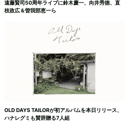
遠藤賢司50周年ライブに鈴木慶一、向井秀徳、直
枝政広＆曽我部恵一ら
OLD DAYS TAILORが初アルバムを本日リリース、
ハナレグミも賛辞贈る7人組