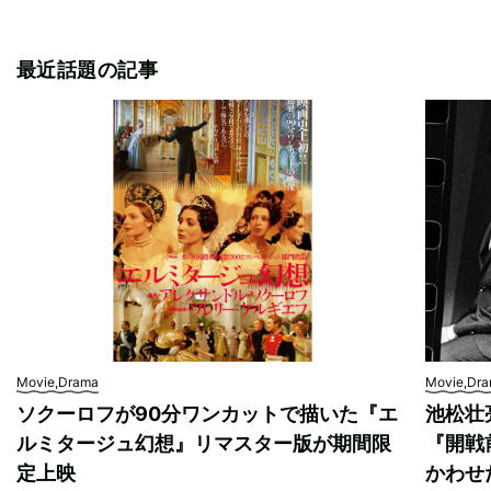
最近話題の記事
Movie,Drama
Movie,Dr
ソクーロフが90分ワンカットで描いた『エ
池松壮
ルミタージュ幻想』リマスター版が期間限
『開戦
定上映
かわせ