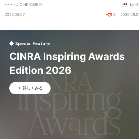
by CINRA編集部
by I
2026.08.07
0
2026.08.0
Special Feature
CINRA Inspiring Awards
Edition 2026
詳しくみる