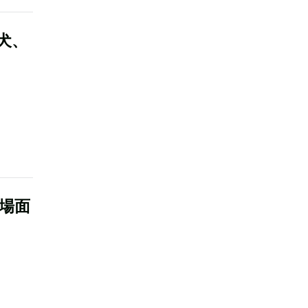
犬、
場面