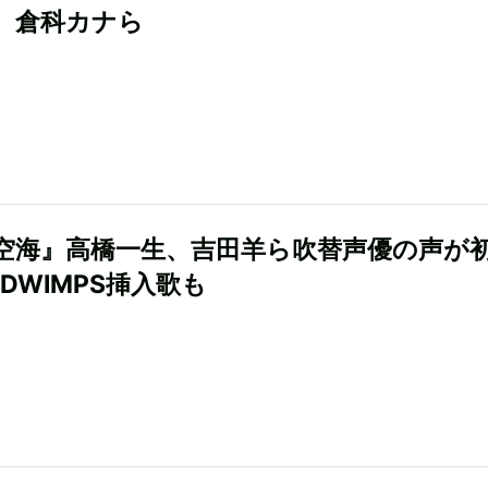
、倉科カナら
空海』高橋一生、吉田羊ら吹替声優の声が
DWIMPS挿入歌も