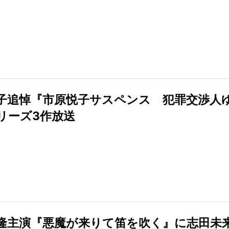
子追悼『市原悦子サスペンス 犯罪交渉人
リーズ3作放送
隆主演『悪魔が来りて笛を吹く』に志田未