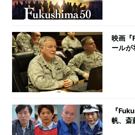
映画『F
ールが
『Fuk
帆、斎