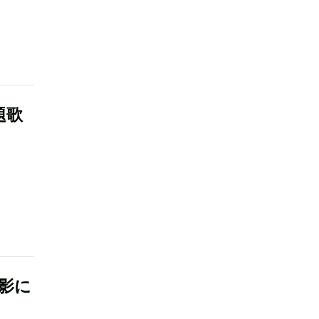
題歌
影に