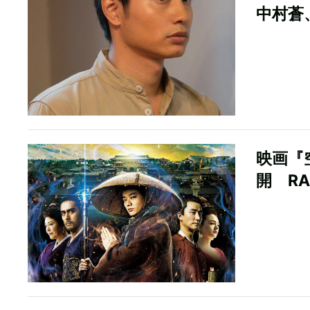
中村蒼
映画『
開 RA