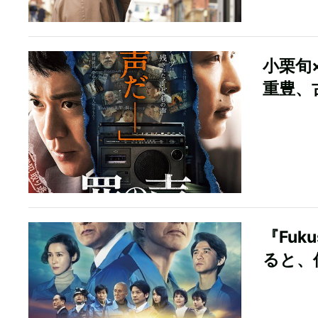
小栗旬
重豊、
『Fuk
ると、