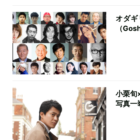
オダギ
（Gos
小栗旬
写真一