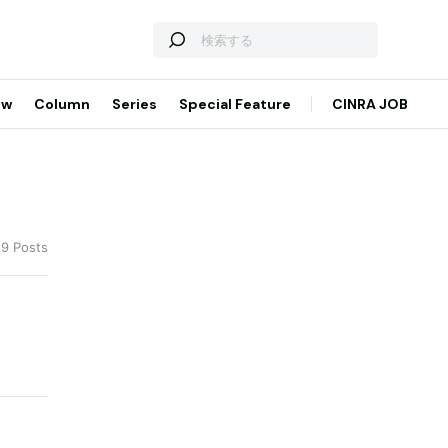
ew
Column
Series
Special Feature
CINRA JOB
19 Posts