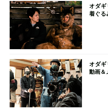
オダギ
着ぐる
オダギ
動画＆