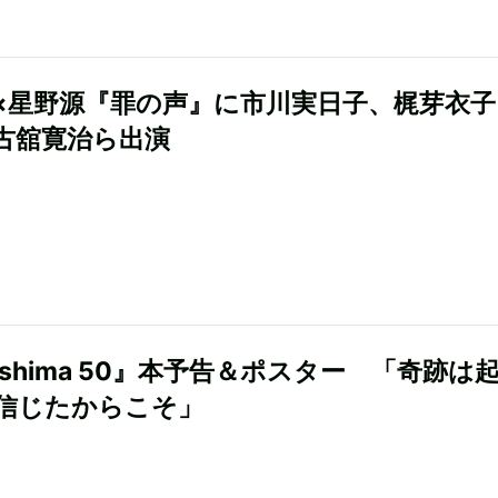
×星野源『罪の声』に市川実日子、梶芽衣子
古舘寛治ら出演
ushima 50』本予告＆ポスター 「奇跡は
信じたからこそ」