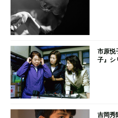
市原悦
子』シ
吉岡秀