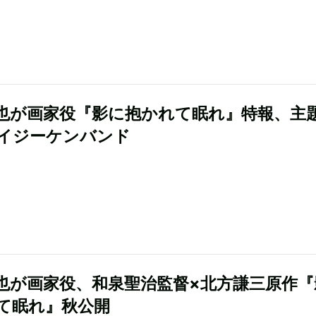
也が画家役『影に抱かれて眠れ』特報、主
イジーケンバンド
也が画家役、和泉聖治監督×北方謙三原作『
て眠れ』秋公開