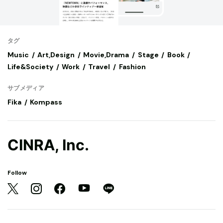
タグ
Music
Art,Design
Movie,Drama
Stage
Book
Life&Society
Work
Travel
Fashion
サブメディア
Fika
Kompass
CINRA, Inc.
Follow