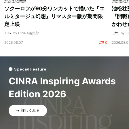
Movie,Drama
Movie,Dr
ソクーロフが90分ワンカットで描いた『エ
池松壮
ルミタージュ幻想』リマスター版が期間限
『開戦
定上映
かわせ
by CINRA編集部
by I
2026.08.07
0
2026.08.0
Special Feature
CINRA Inspiring Awards
Edition 2026
詳しくみる