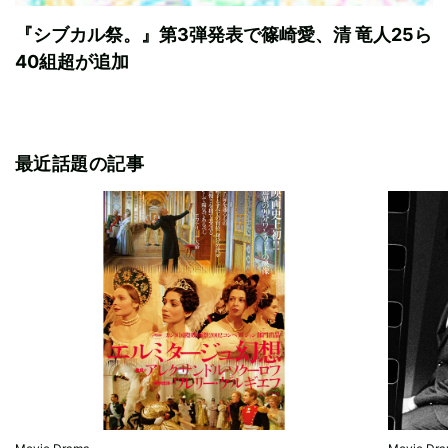
『シブカル祭。』第3弾発表で篠崎愛、清 竜人25ら
40組超が追加
最近話題の記事