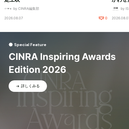
by CINRA編集部
by I
2026.08.07
0
2026.08.0
Special Feature
CINRA Inspiring Awards
Edition 2026
詳しくみる