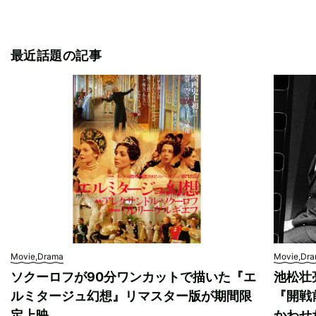
最近話題の記事
Movie,Drama
Movie,Dr
ソクーロフが90分ワンカットで描いた『エ
池松壮
ルミタージュ幻想』リマスター版が期間限
『開戦
定上映
かわせ