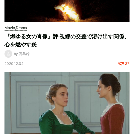
Movie,Drama
『燃ゆる女の肖像』評 視線の交差で溶け出す関係、
心を燃やす炎
by 高島鈴
2020.12.04
37