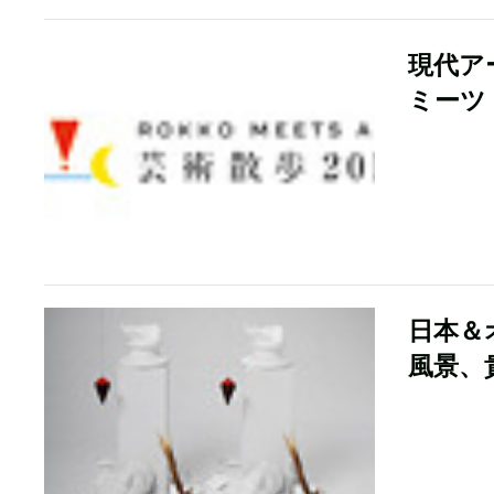
現代ア
ミーツ
日本＆
風景、