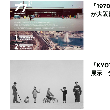
『19
が大阪
『KY
展示 テ