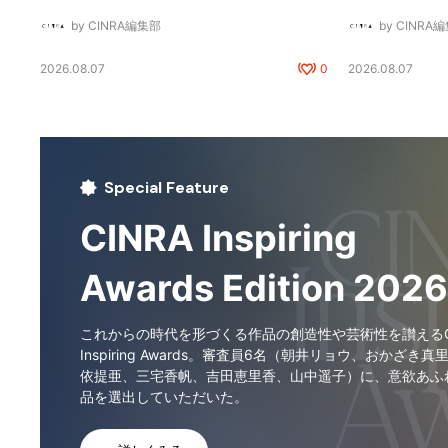
by CINRA編集部
by CINRA
2026.08.07
0
2026.08.07
Special Feature
CINRA Inspiring
Awards Edition 2026
これからの時代を形づくる作品の創造性や芸術性を讃えるCI
Inspiring Awards。審査員6名（朝井リョウ、おかざき真
依提亜、三宅香帆、吉田恵里香、山中遥子）に、意欲あふ
品を選出していただいた。