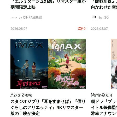
『エルミタージュ幻想』リマスター版が
『開戦前夜』
期間限定上映
向かわせた空
by CINRA編集部
by ISO
2026.08.07
0
2026.08.07
Movie,Drama
Movie,Drama
スタジオジブリ『耳をすませば』『借り
朝ドラ『ブラ
ぐらしのアリエッティ』4Kリマスター
イトル映像監
版の上映が決定
雅幸アナウン