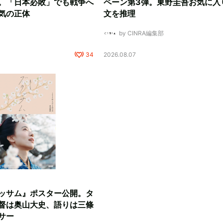
。「日本必敗」でも戦争へ
ペーン第3弾。東野圭吾お気に入
気の正体
文を推理
by CINRA編集部
34
2026.08.07
ッサム』ポスター公開。タ
督は奥山大史、語りは三條
サー