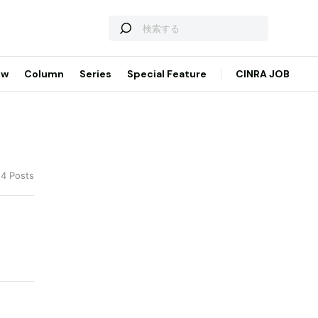
ew
Column
Series
Special Feature
CINRA JOB
 4 Posts