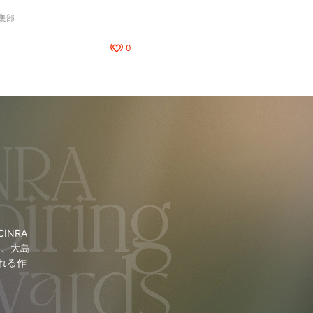
編集部
0
NRA
里、大島
れる作