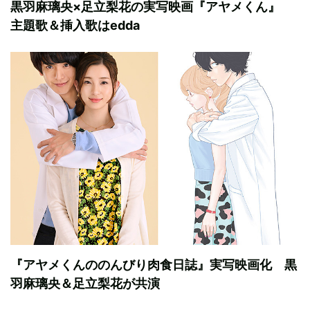
黒羽麻璃央×足立梨花の実写映画『アヤメくん』
主題歌＆挿入歌はedda
『アヤメくんののんびり肉食日誌』実写映画化 黒
羽麻璃央＆足立梨花が共演