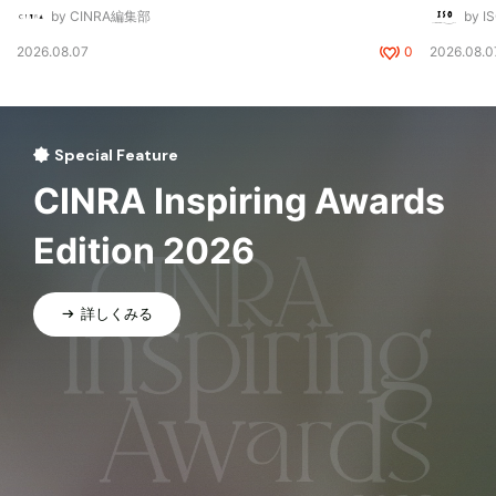
by CINRA編集部
by I
2026.08.07
0
2026.08.0
Special Feature
CINRA Inspiring Awards
Edition 2026
詳しくみる