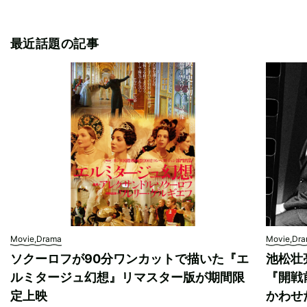
最近話題の記事
Movie,Drama
Movie,Dr
ソクーロフが90分ワンカットで描いた『エ
池松壮
ルミタージュ幻想』リマスター版が期間限
『開戦
定上映
かわせ