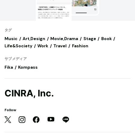
タグ
Music
Art,Design
Movie,Drama
Stage
Book
Life&Society
Work
Travel
Fashion
サブメディア
Fika
Kompass
CINRA, Inc.
Follow