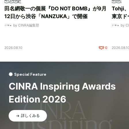
Art,Design
Music
田名網敬一の個展『DO NOT BOMB』が9月
Tohj
12日から渋谷「NANZUKA」で開催
東京ド
by CINRA編集部
by 
2026.08.10
0
2026.08.1
Special Feature
CINRA Inspiring Awards
Edition 2026
詳しくみる