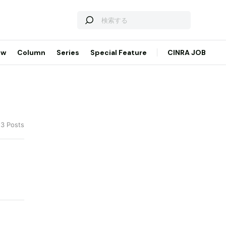
ew
Column
Series
Special Feature
CINRA JOB
 3 Posts