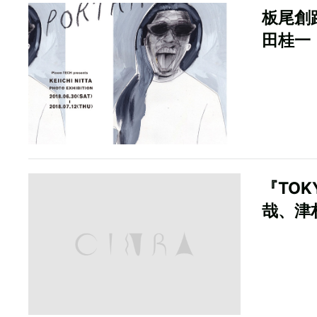
板尾創
田桂一『
『TOK
哉、津