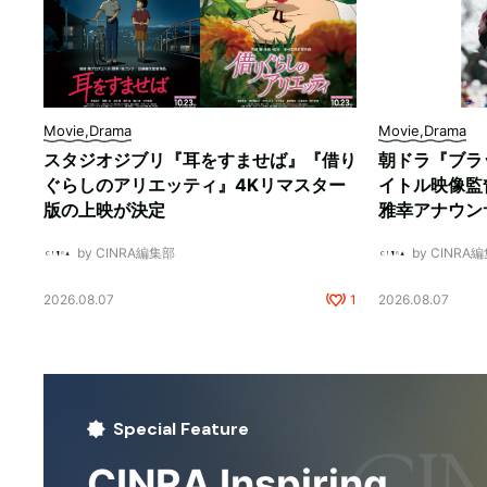
Movie,Drama
Movie,Drama
スタジオジブリ『耳をすませば』『借り
朝ドラ『ブラ
ぐらしのアリエッティ』4Kリマスター
イトル映像監
版の上映が決定
雅幸アナウン
by CINRA編集部
by CINRA
2026.08.07
1
2026.08.07
Special Feature
CINRA Inspiring