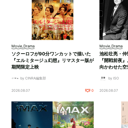
Movie,Drama
Movie,Drama
ソクーロフが90分ワンカットで描いた
池松壮亮・仲
『エルミタージュ幻想』リマスター版が
『開戦前夜』
期間限定上映
向かわせた空
by CINRA編集部
by ISO
2026.08.07
0
2026.08.07