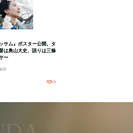
ッサム』ポスター公開。タ
督は奥山大史、語りは三條
サー
編集部
0