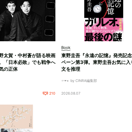
Book
野太賀・中村蒼が語る映画
東野圭吾『永遠の記憶』発売記念
。「日本必敗」でも戦争へ
ペーン第3弾。東野圭吾お気に入
気の正体
文を推理
by CINRA編集部
210
2026.08.07