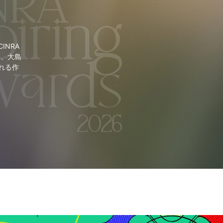
NRA
里、大島
れる作