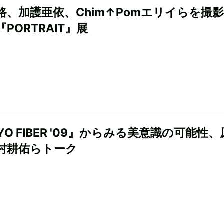
路、加護亜依、Chim↑Pomエリイらを撮
PORTRAIT』展
YO FIBER '09』からみる美意識の可能性
村耕佑らトーク