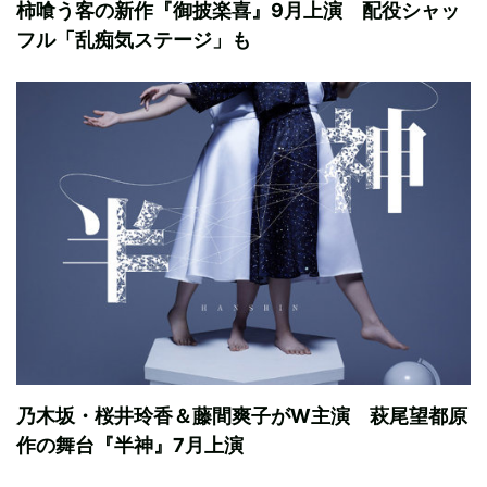
柿喰う客の新作『御披楽喜』9月上演 配役シャッ
フル「乱痴気ステージ」も
乃木坂・桜井玲香＆藤間爽子がW主演 萩尾望都原
作の舞台『半神』7月上演