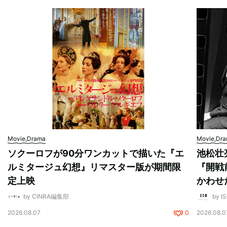
Movie,Drama
Movie,Dr
ソクーロフが90分ワンカットで描いた『エ
池松壮
ルミタージュ幻想』リマスター版が期間限
『開戦
定上映
かわせ
by CINRA編集部
by I
2026.08.07
0
2026.08.0