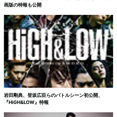
画版の特報も公開
岩田剛典、登坂広臣らのバトルシーン初公開、
『HiGH&LOW』特報