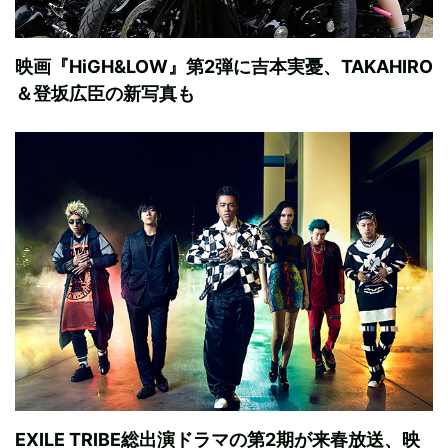
映画『HiGH&LOW』第2弾に吉本実憂、TAKAHIRO
＆登坂広臣の新写真も
EXILE TRIBE総出演ドラマの第2期が来春放送、映