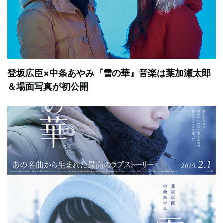
登坂広臣×中条あやみ『雪の華』音楽は葉加瀬太郎
＆場面写真が初公開