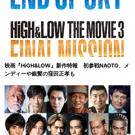
映画『HiGH&LOW』新作特報 初参戦NAOTO、メ
ンディーや銀髪の窪田正孝も