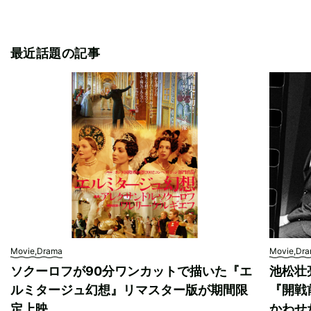
最近話題の記事
Movie,Drama
Movie,Dr
ソクーロフが90分ワンカットで描いた『エ
池松壮
ルミタージュ幻想』リマスター版が期間限
『開戦
定上映
かわせ