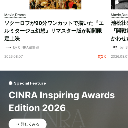
Movie,Drama
Movie,Dr
ソクーロフが90分ワンカットで描いた『エ
池松壮
ルミタージュ幻想』リマスター版が期間限
『開戦
定上映
かわせ
by CINRA編集部
by I
2026.08.07
0
2026.08.0
Special Feature
CINRA Inspiring Awards
Edition 2026
詳しくみる