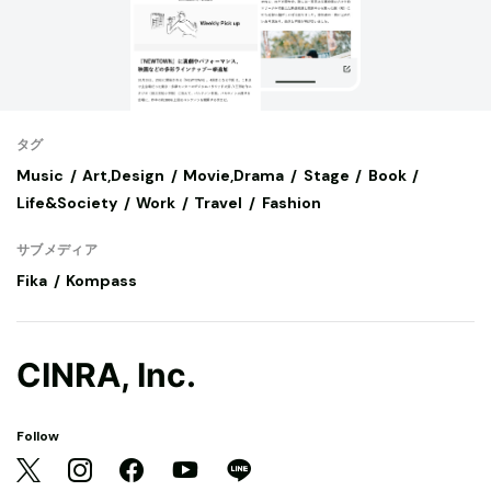
タグ
Music
Art,Design
Movie,Drama
Stage
Book
Life&Society
Work
Travel
Fashion
サブメディア
Fika
Kompass
CINRA, Inc.
Follow