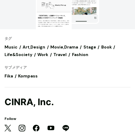
タグ
Music
Art,Design
Movie,Drama
Stage
Book
Life&Society
Work
Travel
Fashion
サブメディア
Fika
Kompass
CINRA, Inc.
Follow