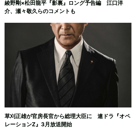
綾野剛×松田龍平『影裏』ロング予告編 江口洋
介、瀬々敬久らのコメントも
草刈正雄が官房長官から総理大臣に 連ドラ『オペ
レーションZ』3月放送開始