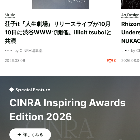
Music
Art,Design
荘子it『人生劇場』リリースライブが10月
Rhizo
10日に渋谷WWWで開催。illicit tsuboiと
Unde
共演
NUK
by CINRA編集部
by 
2026.08.06
0
2026.08.0
Special Feature
CINRA Inspiring Awards
Edition 2026
詳しくみる