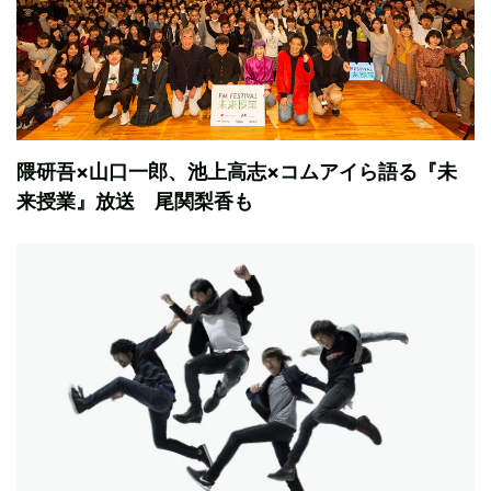
隈研吾×山口一郎、池上高志×コムアイら語る『未
来授業』放送 尾関梨香も