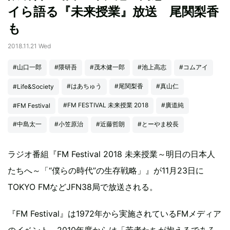
イら語る『未来授業』放送 尾関梨香
も
2018.11.21 Wed
#山口一郎
#隈研吾
#茂木健一郎
#池上高志
#コムアイ
#はあちゅう
#尾関梨香
#真山仁
#Life&Society
#FM FESTIVAL 未来授業 2018
#廣道純
#FM Festival
#中島太一
#小笠原治
#近藤哲朗
#とーやま校長
ラジオ番組『FM Festival 2018 未来授業～明日の日本人
たちへ～「“僕らの時代”の生存戦略」』が11月23日に
TOKYO FMなどJFN38局で放送される。
『FM Festival』は1972年から実施されているFMメディア
のイベント。2010年度からは「若者たちが抱えるであろ