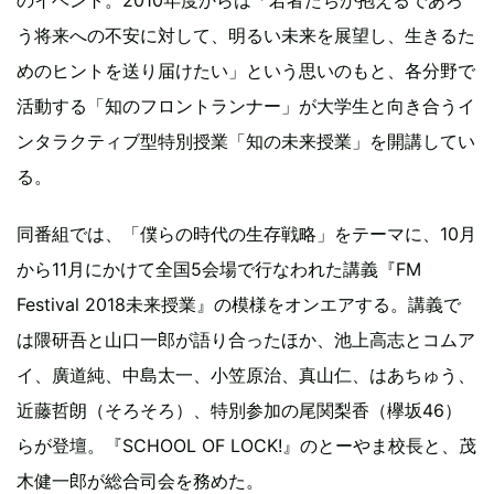
う将来への不安に対して、明るい未来を展望し、生きるた
めのヒントを送り届けたい」という思いのもと、各分野で
活動する「知のフロントランナー」が大学生と向き合うイ
ンタラクティブ型特別授業「知の未来授業」を開講してい
る。
同番組では、「僕らの時代の生存戦略」をテーマに、10月
から11月にかけて全国5会場で行なわれた講義『FM
Festival 2018未来授業』の模様をオンエアする。講義で
は隈研吾と山口一郎が語り合ったほか、池上高志とコムア
イ、廣道純、中島太一、小笠原治、真山仁、はあちゅう、
近藤哲朗（そろそろ）、特別参加の尾関梨香（欅坂46）
らが登壇。『SCHOOL OF LOCK!』のとーやま校長と、茂
木健一郎が総合司会を務めた。