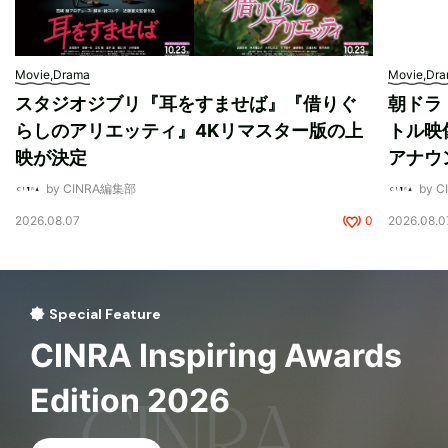
Movie,Drama
Movie,Dr
スタジオジブリ『耳をすませば』『借りぐ
朝ドラ
らしのアリエッティ』4Kリマスター版の上
トル映
映が決定
アナウ
by CINRA編集部
by 
2026.08.07
0
2026.08.0
Special Feature
CINRA Inspiring Awards
Edition 2026