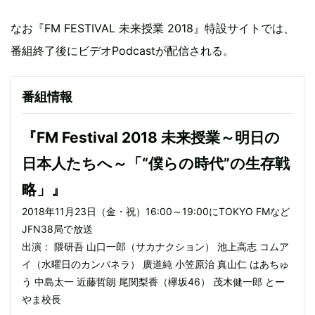
なお『FM FESTIVAL 未来授業 2018』特設サイトでは、
番組終了後にビデオPodcastが配信される。
番組情報
『FM Festival 2018 未来授業～明日の
日本人たちへ～「“僕らの時代”の生存戦
略」』
2018年11月23日（金・祝）16:00～19:00にTOKYO FMなど
JFN38局で放送
出演： 隈研吾 山口一郎（サカナクション） 池上高志 コムア
イ（水曜日のカンパネラ） 廣道純 小笠原治 真山仁 はあちゅ
う 中島太一 近藤哲朗 尾関梨香（欅坂46） 茂木健一郎 とー
やま校長