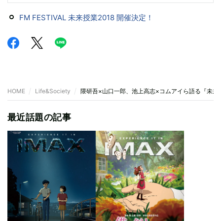
FM FESTIVAL 未来授業2018 開催決定！
HOME
Life&Society
隈研吾×山口一郎、池上高志×コムアイら語る『未来
最近話題の記事