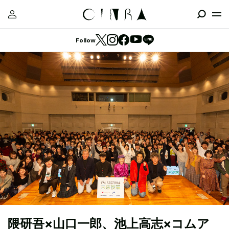
Follow
隈研吾×山口一郎、池上高志×コムア