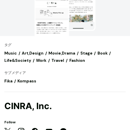
タグ
Music
Art,Design
Movie,Drama
Stage
Book
Life&Society
Work
Travel
Fashion
サブメディア
Fika
Kompass
CINRA, Inc.
Follow