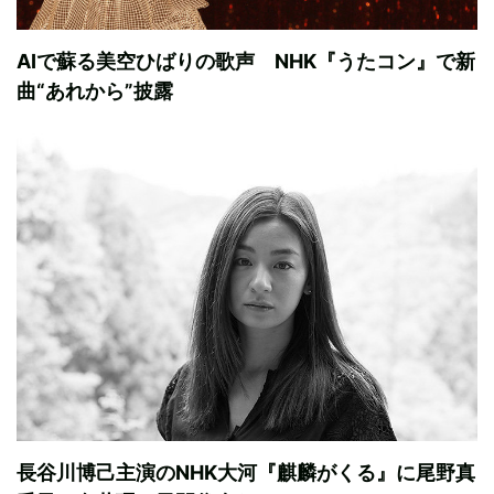
AIで蘇る美空ひばりの歌声 NHK『うたコン』で新
曲“あれから”披露
長谷川博己主演のNHK大河『麒麟がくる』に尾野真