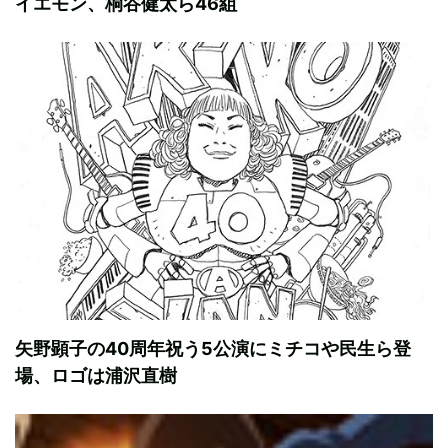
イエモン、桐谷健太ら46組
矢野顕子の40周年祝う5公演にミチコや民生ら登
場、ロゴは浦沢直樹