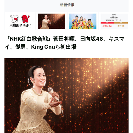
『NHK紅白歌合戦』菅田将暉、日向坂46、キスマ
イ、髭男、King Gnuら初出場