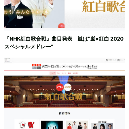
『NHK紅白歌合戦』曲目発表 嵐は“嵐×紅白 2020
スペシャルメドレー”