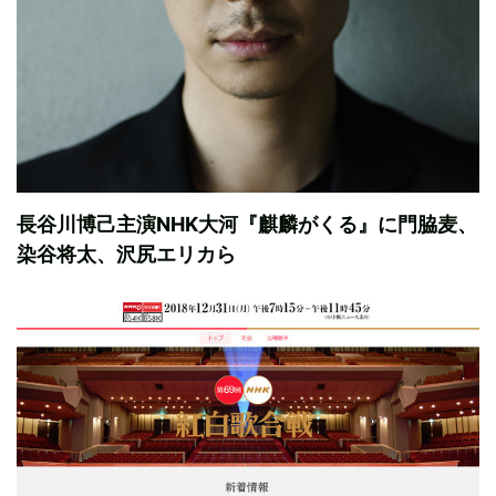
長谷川博己主演NHK大河『麒麟がくる』に門脇麦、
染谷将太、沢尻エリカら