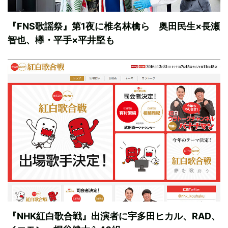
『FNS歌謡祭』第1夜に椎名林檎ら 奥田民生×長瀬
智也、欅・平手×平井堅も
『NHK紅白歌合戦』出演者に宇多田ヒカル、RAD、