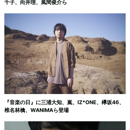
千子、向井理、風間俊介ら
『音楽の日』に三浦大知、嵐、IZ*ONE、欅坂46、
椎名林檎、WANIMAら登場