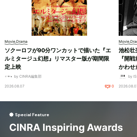
Movie,Drama
Movie,Dr
ソクーロフが90分ワンカットで描いた『エ
池松壮
ルミタージュ幻想』リマスター版が期間限
『開戦
定上映
かわせ
by CINRA編集部
by I
2026.08.07
0
2026.08.0
Special Feature
CINRA Inspiring Awards