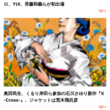
ロ、YUI、斉藤和義らが初出場
0
奥田民生、くるり岸田ら参加の石川さゆり新作『X
-Cross-』、ジャケットは荒木飛呂彦
0