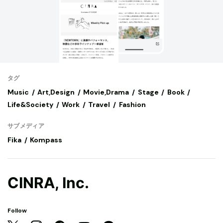
タグ
Music
Art,Design
Movie,Drama
Stage
Book
Life&Society
Work
Travel
Fashion
サブメディア
Fika
Kompass
CINRA, Inc.
Follow