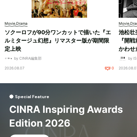
Movie,Drama
Movie,Dr
ソクーロフが90分ワンカットで描いた『エ
池松壮
ルミタージュ幻想』リマスター版が期間限
『開戦
定上映
かわせ
by CINRA編集部
by I
2026.08.07
0
2026.08.0
Special Feature
CINRA Inspiring Awards
Edition 2026