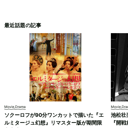
最近話題の記事
Movie,Drama
Movie,Dr
ソクーロフが90分ワンカットで描いた『エ
池松壮
ルミタージュ幻想』リマスター版が期間限
『開戦