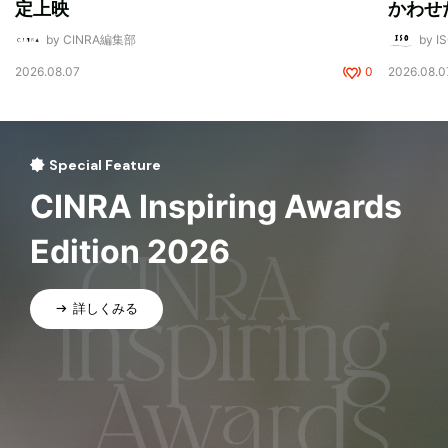
定上映
かわせ
by CINRA編集部
by I
2026.08.07
0
2026.08.0
Special Feature
CINRA Inspiring Awards
Edition 2026
詳しくみる