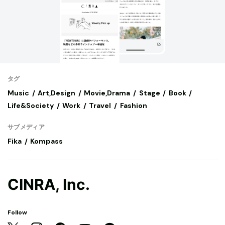
タグ
Music
Art,Design
Movie,Drama
Stage
Book
Life&Society
Work
Travel
Fashion
サブメディア
Fika
Kompass
CINRA, Inc.
Follow