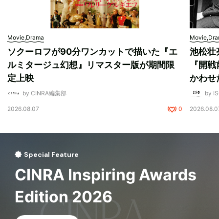
Movie,Drama
Movie,Dr
ソクーロフが90分ワンカットで描いた『エ
池松壮
ルミタージュ幻想』リマスター版が期間限
『開戦
定上映
かわせ
by CINRA編集部
by I
2026.08.07
0
2026.08.0
Special Feature
CINRA Inspiring Awards
Edition 2026