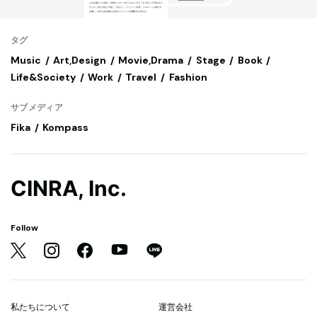
タグ
Music
Art,Design
Movie,Drama
Stage
Book
Life&Society
Work
Travel
Fashion
サブメディア
Fika
Kompass
CINRA, Inc.
Follow
私たちについて
運営会社