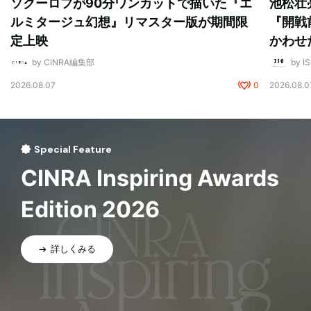
ソクーロフが90分ワンカットで描いた『エ
池松壮
ルミタージュ幻想』リマスター版が期間限
『開戦
定上映
かわせ
by CINRA編集部
by I
2026.08.07
0
2026.08.0
Special Feature
CINRA Inspiring Awards
Edition 2026
詳しくみる