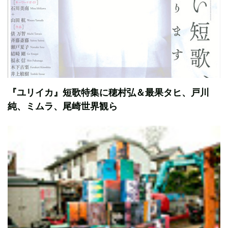
『ユリイカ』短歌特集に穂村弘＆最果タヒ、戸川
純、ミムラ、尾崎世界観ら