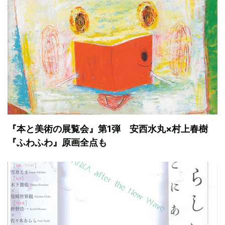
『本と美術の展覧会』第1弾 安西水丸×村上春樹
『ふわふわ』原画全点も