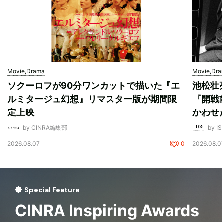
Movie,Drama
Movie,Dr
ソクーロフが90分ワンカットで描いた『エ
池松壮
ルミタージュ幻想』リマスター版が期間限
『開戦
定上映
かわせ
by CINRA編集部
by I
2026.08.07
0
2026.08.0
Special Feature
CINRA Inspiring Awards