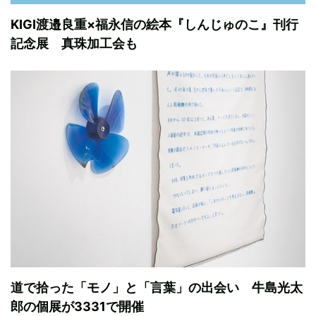
KIGI渡邉良重×福永信の絵本『しんじゅのこ』刊行
記念展 真珠加工会も
道で拾った「モノ」と「言葉」の出会い 牛島光太
郎の個展が3331で開催