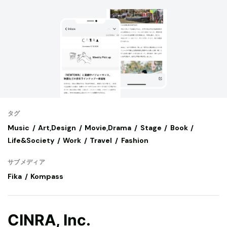
タグ
Music
Art,Design
Movie,Drama
Stage
Book
Life&Society
Work
Travel
Fashion
サブメディア
Fika
Kompass
CINRA, Inc.