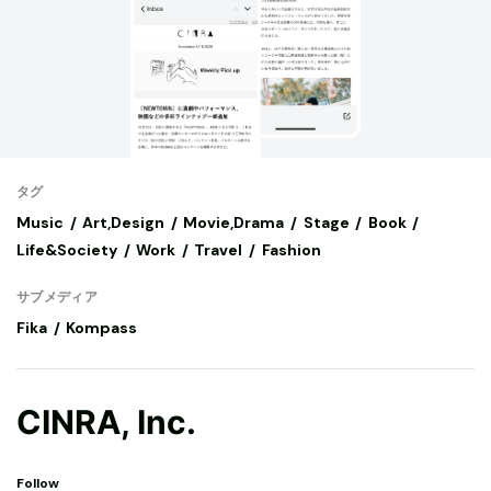
タグ
Music
Art,Design
Movie,Drama
Stage
Book
Life&Society
Work
Travel
Fashion
サブメディア
Fika
Kompass
CINRA, Inc.
Follow