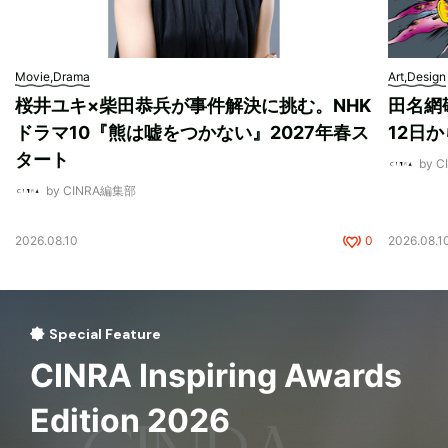
Movie,Drama
Art,Design
桜井ユキ×柴田恭兵が事件解決に挑む。NHK
田名網敬
ドラマ10『熊は嘘をつかない』2027年春ス
12日
タート
by 
by CINRA編集部
2026.08.10
0
2026.08.1
Special Feature
CINRA Inspiring Awards
Edition 2026