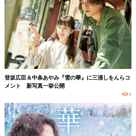
登坂広臣＆中条あやみ『雪の華』に三浦しをんらコ
メント 新写真一挙公開
0