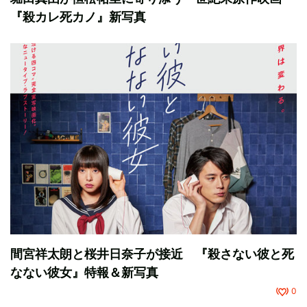
『殺カレ死カノ』新写真
間宮祥太朗と桜井日奈子が接近 『殺さない彼と死
なない彼女』特報＆新写真
0