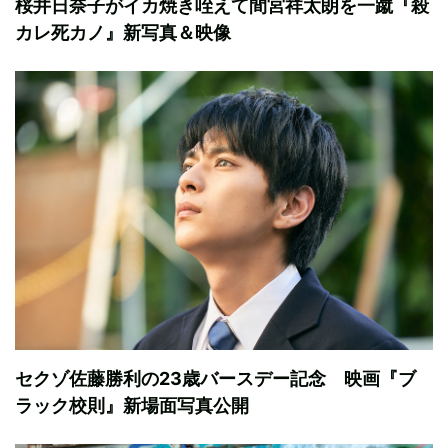
桜井日奈子がイカ焼き咥えて間宮祥太朗を一蹴『殺
カレ死カノ』新写真＆映像
セクゾ佐藤勝利の23歳バースデー記念 映画『ブ
ラック校則』新場面写真公開