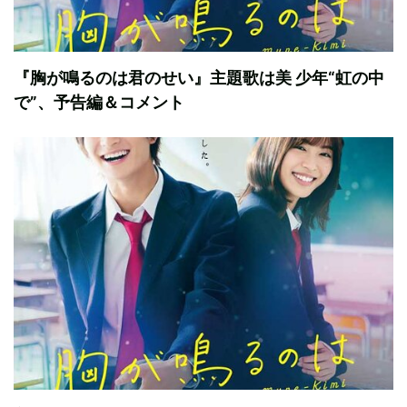
『胸が鳴るのは君のせい』主題歌は美 少年“虹の中
で”、予告編＆コメント