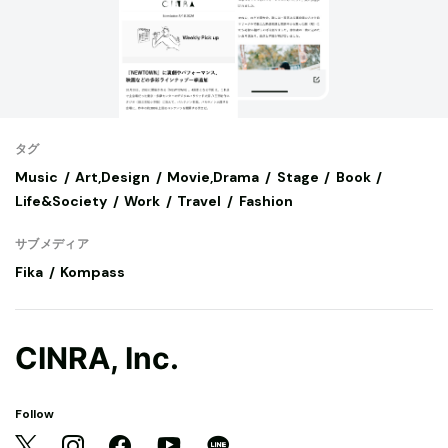
タグ
Music
Art,Design
Movie,Drama
Stage
Book
Life&Society
Work
Travel
Fashion
サブメディア
Fika
Kompass
CINRA, Inc.
Follow