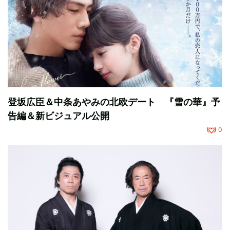
登坂広臣＆中条あやみの北欧デート 『雪の華』予
告編＆新ビジュアル公開
0