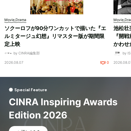
Movie,Drama
Movie,Dr
ソクーロフが90分ワンカットで描いた『エ
池松壮
ルミタージュ幻想』リマスター版が期間限
『開戦
定上映
かわせ
by CINRA編集部
by I
2026.08.07
0
2026.08.0
Special Feature
CINRA Inspiring Awards
Edition 2026