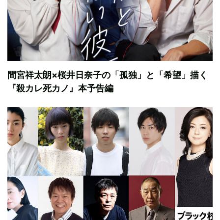
間宮祥太朗×桜井日奈子の「孤独」と「希望」描く
『殺カレ死カノ』本予告編