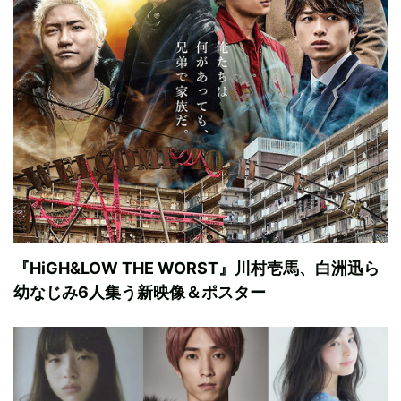
『HiGH&LOW THE WORST』川村壱馬、白洲迅ら
幼なじみ6人集う新映像＆ポスター