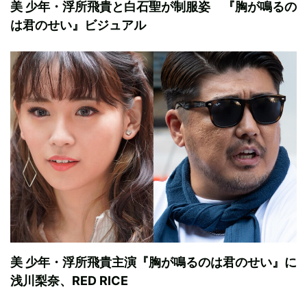
美 少年・浮所飛貴と白石聖が制服姿 『胸が鳴るの
は君のせい』ビジュアル
美 少年・浮所飛貴主演『胸が鳴るのは君のせい』に
浅川梨奈、RED RICE