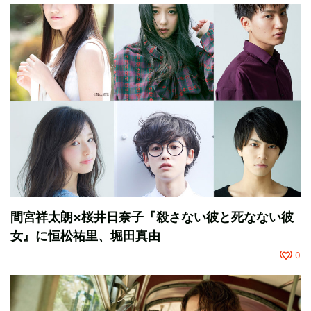
間宮祥太朗×桜井日奈子『殺さない彼と死なない彼
女』に恒松祐里、堀田真由
0