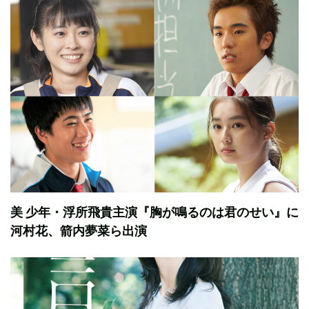
美 少年・浮所飛貴主演『胸が鳴るのは君のせい』に
河村花、箭内夢菜ら出演