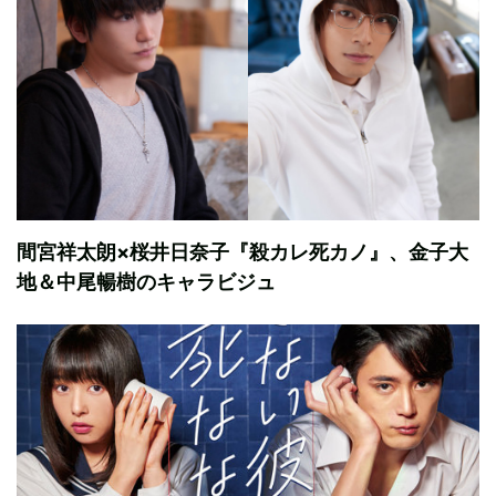
間宮祥太朗×桜井日奈子『殺カレ死カノ』、金子大
地＆中尾暢樹のキャラビジュ