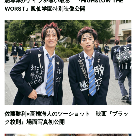
志尊淳がナイフを奪い取る 『HiGH&LOW THE
WORST』鳳仙学園特別映像公開
佐藤勝利×高橋海人のツーショット 映画『ブラッ
ク校則』場面写真初公開