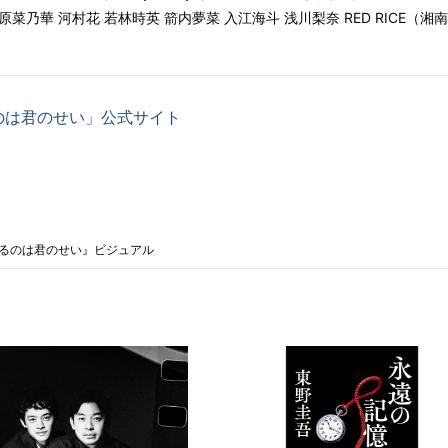
生 原菜乃華 河村花 若林時英 箭内夢菜 入江海斗 浅川梨奈 RED RICE（湘
のは君のせい」公式サイト
鳴るのは君のせい』ビジュアル