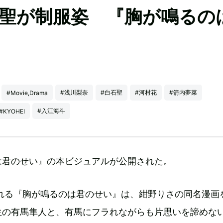
石聖が制服姿 『胸が鳴るの
#浅川梨奈
#白石聖
#河村花
#箭内夢菜
#Movie,Drama
#入江海斗
#KYOHEI
は君のせい』の本ビジュアルが公開された。
される『胸が鳴るのは君のせい』は、紺野りさの同名漫画
生の有馬隼人と、有馬にフラれながらも片思いを諦めな