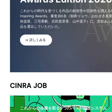
これからの時代を形づくる作品の創造性や芸術性を讃えるCI
Inspiring Awards。審査員6名（朝井リョウ、おかざき真
依提亜、三宅香帆、吉田恵里香、山中遥子）に、意欲あふ
品を選出していただいた。
詳しくみる
CINRA JOB
これからの企業を彩る9つのバッヂ認証システム