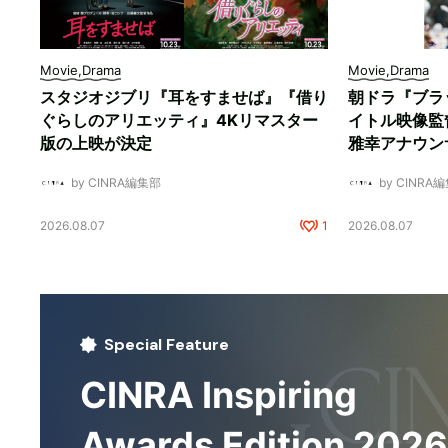
Movie,Drama
Movie,Drama
スタジオジブリ『耳をすませば』『借り
朝ドラ『ブラ
ぐらしのアリエッティ』4Kリマスター
イトル映像監
版の上映が決定
雅幸アナウン
by CINRA編集部
by CINRA
2026.08.07
1
2026.08.07
Special Feature
CINRA Inspiring
Awards Edition 2026