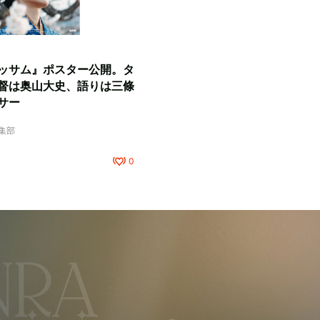
ッサム』ポスター公開。タ
督は奥山大史、語りは三條
サー
編集部
0