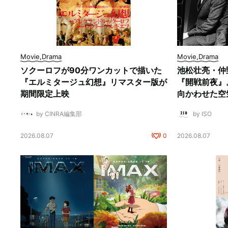
Movie,Drama
Movie,Drama
ソクーロフが90分ワンカットで描いた
池松壮亮・仲
『エルミタージュ幻想』リマスター版が
『開戦前夜』
期間限定上映
向かわせた空
by CINRA編集部
by ISO
2026.08.07
0
2026.08.07