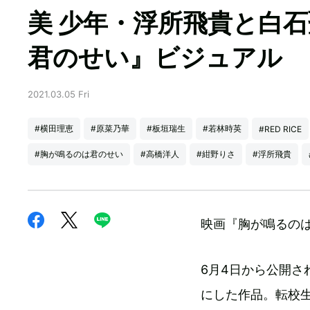
美 少年・浮所飛貴と白
君のせい』ビジュアル
2021.03.05 Fri
#横田理恵
#原菜乃華
#板垣瑞生
#若林時英
#RED RICE
#胸が鳴るのは君のせい
#高橋洋人
#紺野りさ
#浮所飛貴
映画『胸が鳴るの
6月4日から公開
にした作品。転校