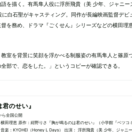
物語を描く。有馬隼人役に浮所飛貴（美 少年、ジャニー
さ役に白石聖がキャスティング。同作が長編映画監督デビ
監督を務め、ドラマ『ごくせん』シリーズなどの横田理
、教室を背景に笑顔を浮かべる制服姿の有馬隼人と篠原
の全部で、恋をした。」というコピーが確認できる。
は君のせい』
）から全国公開
：横田理恵 原作：紺野りさ『胸が鳴るのは君のせい』（小学館『ベツコミ
楽：KYOHEI（Honey L Days） 出演： 浮所飛貴（美 少年、ジャニ