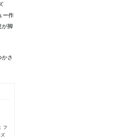
ズ
ュー作
恵が脚
つかさ
 フ
ーズ