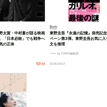
Book
野太賀・中村蒼が語る映画
東野圭吾『永遠の記憶』発売記念
。「日本必敗」でも戦争へ
ペーン第3弾。東野圭吾お気に入
気の正体
文を推理
by CINRA編集部
88
2026.08.07