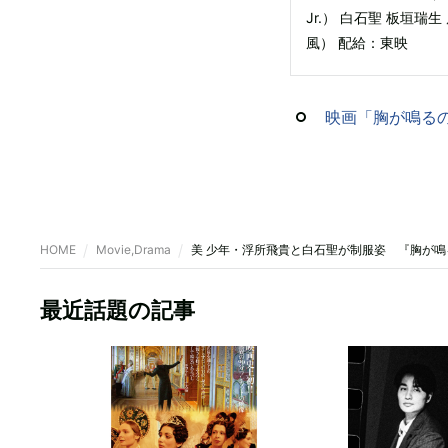
Jr.） 白石聖 板垣瑞
風） 配給：東映
映画「胸が鳴る
HOME
Movie,Drama
美 少年・浮所飛貴と白石聖が制服姿 『胸が
最近話題の記事