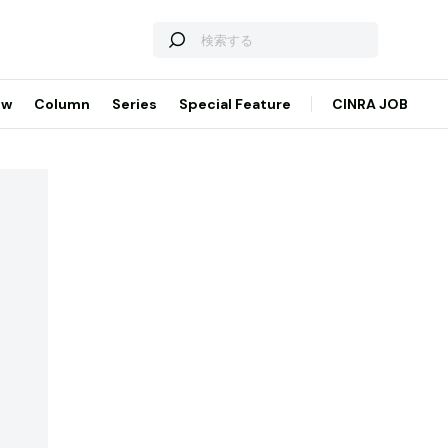
ew
Column
Series
Special Feature
CINRA JOB