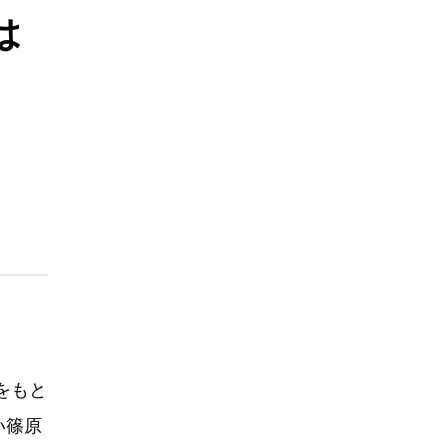
は
をもと
い篠原