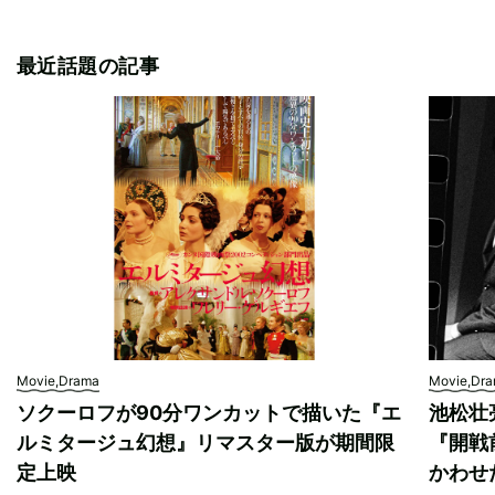
最近話題の記事
Movie,Drama
Movie,Dr
ソクーロフが90分ワンカットで描いた『エ
池松壮
ルミタージュ幻想』リマスター版が期間限
『開戦
定上映
かわせ