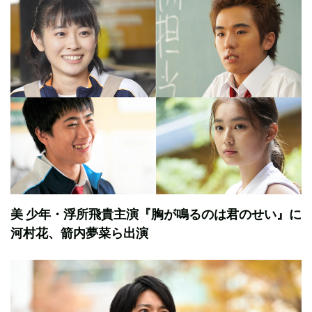
美 少年・浮所飛貴主演『胸が鳴るのは君のせい』に
河村花、箭内夢菜ら出演