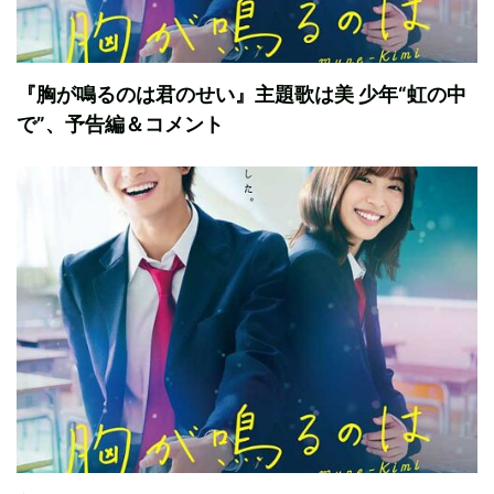
『胸が鳴るのは君のせい』主題歌は美 少年“虹の中
で”、予告編＆コメント