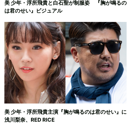
美 少年・浮所飛貴と白石聖が制服姿 『胸が鳴るの
は君のせい』ビジュアル
美 少年・浮所飛貴主演『胸が鳴るのは君のせい』に
浅川梨奈、RED RICE