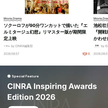
Movie,Drama
Movie,Dr
ソクーロフが90分ワンカットで描いた『エ
池松壮
ルミタージュ幻想』リマスター版が期間限
『開戦
定上映
かわせ
by CINRA編集部
by I
2026.08.07
0
2026.08.0
Special Feature
CINRA Inspiring Awards
Edition 2026