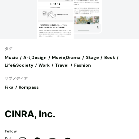
タグ
Music
Art,Design
Movie,Drama
Stage
Book
Life&Society
Work
Travel
Fashion
サブメディア
Fika
Kompass
CINRA, Inc.
Follow